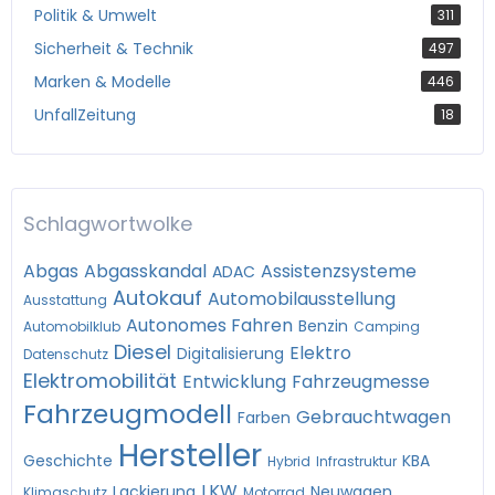
Politik & Umwelt
311
Sicherheit & Technik
497
Marken & Modelle
446
UnfallZeitung
18
Schlagwortwolke
Abgas
Abgasskandal
Assistenzsysteme
ADAC
Autokauf
Automobilausstellung
Ausstattung
Autonomes Fahren
Benzin
Automobilklub
Camping
Diesel
Elektro
Digitalisierung
Datenschutz
Elektromobilität
Entwicklung
Fahrzeugmesse
Fahrzeugmodell
Gebrauchtwagen
Farben
Hersteller
Geschichte
KBA
Hybrid
Infrastruktur
LKW
Lackierung
Neuwagen
Klimaschutz
Motorrad