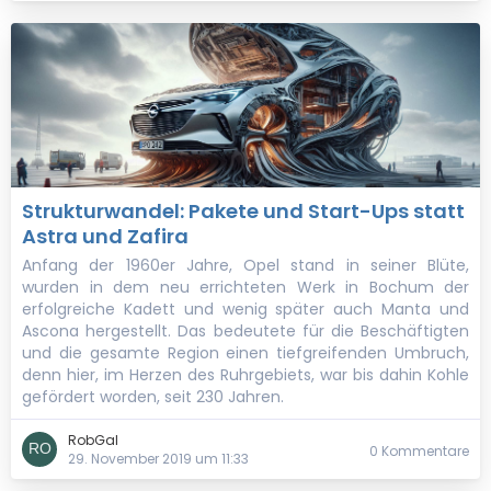
Strukturwandel: Pakete und Start-Ups statt
Astra und Zafira
Anfang der 1960er Jahre, Opel stand in seiner Blüte,
wurden in dem neu errichteten Werk in Bochum der
erfolgreiche Kadett und wenig später auch Manta und
Ascona hergestellt. Das bedeutete für die Beschäftigten
und die gesamte Region einen tiefgreifenden Umbruch,
denn hier, im Herzen des Ruhrgebiets, war bis dahin Kohle
gefördert worden, seit 230 Jahren.
RobGal
0 Kommentare
29. November 2019 um 11:33