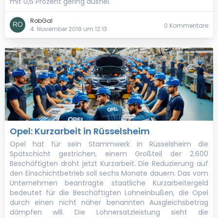
mit 0,6 Prozent gering ausfiel.
RobGal
0 Kommentare
4. November 2019 um 12:13
Opel: Kurzarbeit in Rüsselsheim
Opel hat für sein Stammwerk in Rüsselsheim die
Spätschicht gestrichen, einem Großteil der 2.600
Beschäftigten droht jetzt Kurzarbeit. Die Reduzierung auf
den Einschichtbetrieb soll sechs Monate dauern. Das vom
Unternehmen beantragte staatliche Kurzarbeitergeld
bedeutet für die Beschäftigten Lohneinbußen, die Opel
durch einen nicht näher benannten Ausgleichsbetrag
dämpfen will. Die Lohnersatzleistung sieht die