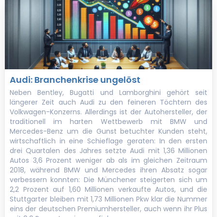
Audi: Branchenkrise ungelöst
Neben Bentley, Bugatti und Lamborghini gehört seit
längerer Zeit auch Audi zu den feineren Töchtern des
Volkwagen-Konzerns. Allerdings ist der Autohersteller, der
traditionell im harten Wettbewerb mit BMW und
Mercedes-Benz um die Gunst betuchter Kunden steht,
wirtschaftlich in eine Schieflage geraten: In den ersten
drei Quartalen des Jahres setzte Audi mit 1,36 Millionen
Autos 3,6 Prozent weniger ab als im gleichen Zeitraum
2018, während BMW und Mercedes ihren Absatz sogar
verbessern konnten: Die Münchener steigerten sich um
2,2 Prozent auf 1,60 Millionen verkaufte Autos, und die
Stuttgarter bleiben mit 1,73 Millionen Pkw klar die Nummer
eins der deutschen Premiumhersteller, auch wenn ihr Plus