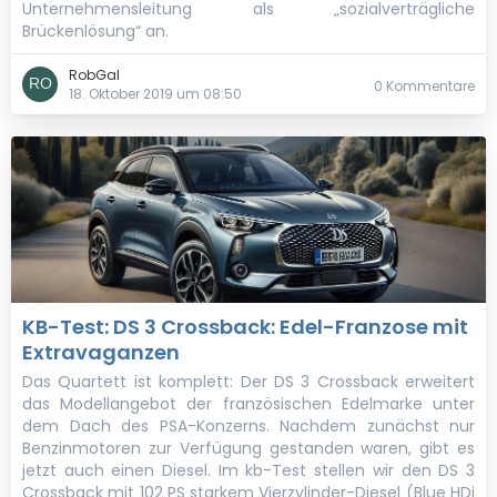
Unternehmensleitung als „sozialverträgliche
Brückenlösung“ an.
RobGal
0 Kommentare
18. Oktober 2019 um 08:50
KB-Test: DS 3 Crossback: Edel-Franzose mit
Extravaganzen
Das Quartett ist komplett: Der DS 3 Crossback erweitert
das Modellangebot der französischen Edelmarke unter
dem Dach des PSA-Konzerns. Nachdem zunächst nur
Benzinmotoren zur Verfügung gestanden waren, gibt es
jetzt auch einen Diesel. Im kb-Test stellen wir den DS 3
Crossback mit 102 PS starkem Vierzylinder-Diesel (Blue HDi