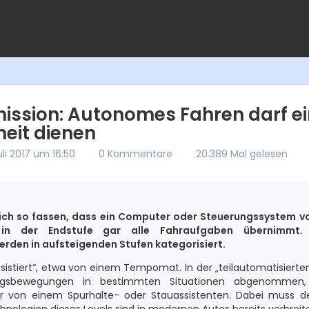
ission: Autonomes Fahren darf ei
heit dienen
Juli 2017 um 16:50
0 Kommentare
20.389 Mal gelesen
ich so fassen, dass ein Computer oder Steuerungssystem v
in der Endstufe gar alle Fahraufgaben übernimmt. 
den in aufsteigenden Stufen kategorisiert.
„assistiert“, etwa von einem Tempomat. In der „teilautomatisiert
gsbewegungen in bestimmten Situationen abgenommen,
r von einem Spurhalte- oder Stauassistenten. Dabei muss d