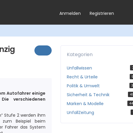
Anmelden
Registrieren
nzig
Kategorien
Unfallwissen
Recht & Urteile
Politik & Umwelt
3
om Autofahrer einige
Sicherheit & Technik
4
Die verschiedenen
Marken & Modelle
4
UnfallZeitung
en“ Stufe 2 werden ihm
 zum Beispiel beim
er Fahrer das System