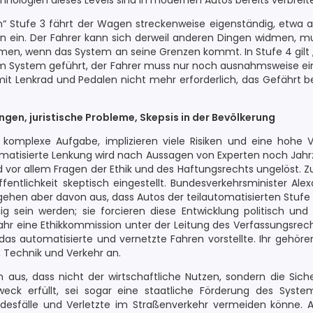
ologien dieses Levels sind in modernen Autos bereits verbreite
n“ Stufe 3 fährt der Wagen streckenweise eigenständig, etwa 
eln ein. Der Fahrer kann sich derweil anderen Dingen widmen, m
men, wenn das System an seine Grenzen kommt. In Stufe 4 gilt 
m System geführt, der Fahrer muss nur noch ausnahmsweise ein
t mit Lenkrad und Pedalen nicht mehr erforderlich, das Gefährt b
en, juristische Probleme, Skepsis in der Bevölkerung
 komplexe Aufgabe, implizieren viele Risiken und eine hohe 
omatisierte Lenkung wird nach Aussagen von Experten noch Jah
 vor allem Fragen der Ethik und des Haftungsrechts ungelöst. Z
fentlichkeit skeptisch eingestellt. Bundesverkehrsminister Ale
gehen aber davon aus, dass Autos der teilautomatisierten Stufe
hig sein werden; sie forcieren diese Entwicklung politisch und
ahr eine Ethikkommission unter der Leitung des Verfassungsrecht
ür das automatisierte und vernetzte Fahren vorstellte. Ihr gehör
, Technik und Verkehr an.
aus, dass nicht der wirtschaftliche Nutzen, sondern die Sich
weck erfüllt, sei sogar eine staatliche Förderung des Syste
sfälle und Verletzte im Straßenverkehr vermeiden könne. A