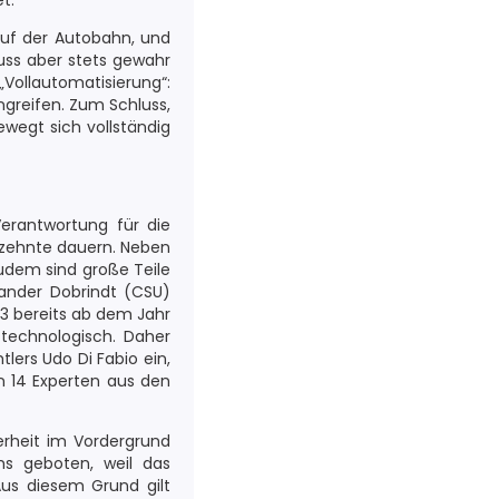
t.
auf der Autobahn, und
uss aber stets gewahr
„Vollautomatisierung“:
greifen. Zum Schluss,
ewegt sich vollständig
Verantwortung für die
rzehnte dauern. Neben
udem sind große Teile
xander Dobrindt (CSU)
 3 bereits ab dem Jahr
 technologisch. Daher
lers Udo Di Fabio ein,
en 14 Experten aus den
erheit im Vordergrund
ms geboten, weil das
us diesem Grund gilt