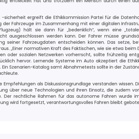
ltig entwickelt hat und trotzdem ein Mensch durch einen aus
sicherheit ergreift die Ethikkommission Partei für die Datenh
ng der Fahrzeuge im Zusammenhang mit einer digitalen Infrastr
Flugzeug) hält sie dann für „bedenklich“, wenn eine „tota
icht ausgeschlossen werden kann. Der Fahrer müsse grundsätz
g seiner Fahrzeugdaten entscheiden können. Das setze, be
raus. „Einer normativen Kraft des Faktischen, wie sie etwa beim 
n oder sozialen Netzwerken vorherrscht, sollte frühzeitig ent
cklich hervor. Lernende Systeme im Auto akzeptiert die Ethik
. Ein Szenarien-Katalog samt Abnahmetests sollte in der Zuständ
achleute.
 Empfehlungen als Diskussionsgrundlage verstanden wissen. Di
rung über neue Technologien und ihren Einsatz, die zudem vo
lte. Der rechtliche Rahmen für das autonome Fahren wurde im
ung wird fortgesetzt, verantwortungsvolles Fahren bleibt gebote