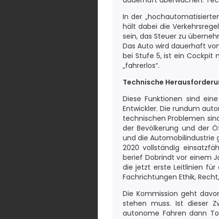
dauerhaft überwachen. Techn
In der „hochautomatisierte
hält dabei die Verkehrsreg
sein, das Steuer zu überneh
Das Auto wird dauerhaft vo
bei Stufe 5, ist ein Cockpi
„fahrerlos“.
Technische Herausforderung
Diese Funktionen sind eine
Entwickler. Die rundum aut
technischen Problemen sind
der Bevölkerung und der Öf
und die Automobilindustrie 
2020 vollständig einsatzfä
berief Dobrindt vor einem J
die jetzt erste Leitlinien f
Fachrichtungen Ethik, Recht
Die Kommission geht davon 
stehen muss. Ist dieser Z
autonome Fahren dann Tode