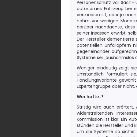
Personenschutz vor Sach- un
autonomes Fahrzeug bei ei
vermeiden ist, aber je nach
nahm vor wenigen Monaten a
darüber nachdachte, dass 
seiner Insassen erwirbt, s
Der Hersteller dementierte
potentiellen Unfallopfern
gegeneinander ‚aufgerechne
Systeme sei „ausnahmslos a
Weniger eindeutig zeigt si
Umständlich formuliert sie
Handlungsvariante gewählt
Expertengruppe aber nicht, 
Wer haftet?
Strittig wird auch erörtert
widerstreitenden Interes
Kommission ist klar: Ein A
stünden die Hersteller und B
um die Systeme so sicher 