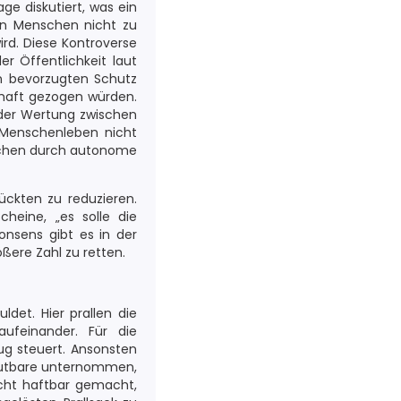
ge diskutiert, was ein
ren Menschen nicht zu
ird. Diese Kontroverse
r Öffentlichkeit laut
n bevorzugten Schutz
chaft gezogen würden.
oder Wertung zwischen
 Menschenleben nicht
nschen durch autonome
ückten zu reduzieren.
cheine, „es solle die
onsens gibt es in der
ßere Zahl zu retten.
ldet. Hier prallen die
aufeinander. Für die
ug steuert. Ansonsten
Zumutbare unternommen,
cht haftbar gemacht,