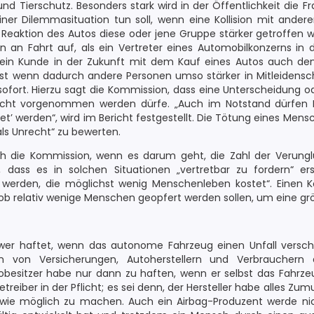
d Tierschutz. Besonders stark wird in der Öffentlichkeit die Fra
ner Dilemmasituation tun soll, wenn eine Kollision mit ande
 Reaktion des Autos diese oder jene Gruppe stärker getroffen w
n Fahrt auf, als ein Vertreter eines Automobilkonzerns in de
ein Kunde in der Zukunft mit dem Kauf eines Autos auch de
elbst wenn dadurch andere Personen umso stärker in Mitleidens
 sofort. Hierzu sagt die Kommission, dass eine Unterscheidung 
 nicht vorgenommen werden dürfe. „Auch im Notstand dürfen
t’ werden“, wird im Bericht festgestellt. Die Tötung eines Me
ls Unrecht“ zu bewerten.
ch die Kommission, wenn es darum geht, die Zahl der Verungl
, dass es in solchen Situationen „vertretbar zu fordern“ ers
 werden, die möglichst wenig Menschenleben kostet“. Einen K
ob relativ wenige Menschen geopfert werden sollen, um eine grö
, wer haftet, wenn das autonome Fahrzeug einen Unfall verschu
sen von Versicherungen, Autoherstellern und Verbrauchern 
utobesitzer habe nur dann zu haften, wenn er selbst das Fahrze
etreiber in der Pflicht; es sei denn, der Hersteller habe alles 
wie möglich zu machen. Auch ein Airbag-Produzent werde ni