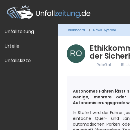
Dashboard
News-System
Unfallzeitung
Urteile
Ethikkomm
der Sicher
Unfallskizze
RobGal
19. 
Autonomes Fahren lässt s
wenige, mehrere oder 
Autonomisierungsgrade wer
In Stufe 1 wird der Fahrer 
einfache Quer- und Län
automatischen Parken ode