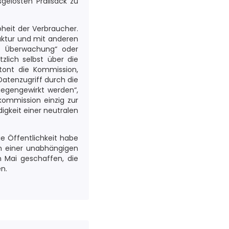
gelösten Prallsack zu
oheit der Verbraucher.
uktur und mit anderen
le Überwachung“ oder
lich selbst über die
tont die Kommission,
Datenzugriff durch die
gegengewirkt werden“,
kommission einzig zur
igkeit einer neutralen
e Öffentlichkeit habe
n einer unabhängigen
 Mai geschaffen, die
n.