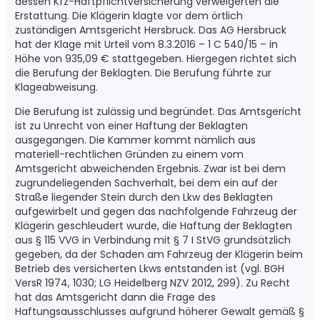
dessen Kfz-Haftpflichtversicherung verweigerten die
Erstattung. Die Klägerin klagte vor dem örtlich
zuständigen Amtsgericht Hersbruck. Das AG Hersbruck
hat der Klage mit Urteil vom 8.3.2016 – 1 C 540/15 – in
Höhe von 935,09 € stattgegeben. Hiergegen richtet sich
die Berufung der Beklagten. Die Berufung führte zur
Klageabweisung.
Die Berufung ist zulässig und begründet. Das Amtsgericht
ist zu Unrecht von einer Haftung der Beklagten
ausgegangen. Die Kammer kommt nämlich aus
materiell-rechtlichen Gründen zu einem vom
Amtsgericht abweichenden Ergebnis. Zwar ist bei dem
zugrundeliegenden Sachverhalt, bei dem ein auf der
Straße liegender Stein durch den Lkw des Beklagten
aufgewirbelt und gegen das nachfolgende Fahrzeug der
Klägerin geschleudert wurde, die Haftung der Beklagten
aus § 115 VVG in Verbindung mit § 7 I StVG grundsätzlich
gegeben, da der Schaden am Fahrzeug der Klägerin beim
Betrieb des versicherten Lkws entstanden ist (vgl. BGH
VersR 1974, 1030; LG Heidelberg NZV 2012, 299). Zu Recht
hat das Amtsgericht dann die Frage des
Haftungsausschlusses aufgrund höherer Gewalt gemäß §