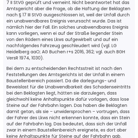
7 II StVG geprüft und verneint. Nicht beantwortet hat das
Amtsgericht aber die Frage, ob die Haftung der Beklagten
nach § 17 III StVG ausgeschlossen ist, weil der Unfall durch
ein unabwendbares Ereignis verursacht wurde. Das ist
nämlich hier der Fall. Ein solches unabwendbares Ereignis
kann vorliegen, wenn ei auf der Straße liegender Stein
von den Rädern eines Lkws aufgewirbelt und auf ein
nachfolgendes Fahrzeug geschleudert wird (vgl. LG
Heidelberg aaO; AG Buchen r+s 2016, 362; vgl. auch BGH
VersR 1974, 1030).
Bei dem zu entscheidenden Rechtsstreit ist nach den
Feststellungen des Amtsgerichts ist der Unfall in einem
Baustellenbereich passiert. Da die darlegungs- und
Beweislast für die Unabwendbarkeit des Schadenseintritts
bei den Beklagten liegt, hätten sie darzulegen, dass
gleichwohl keine Anhaltspunkte dafür vorlagen, dass lose
Steine auf der Fahrbahn lagen. Das haben die Beklagten
damit getan, als sie – unwidersprochen – vortrugen, dass
der Fahrer des Lkws nicht erkennen konnte, dass ein Stein
auf der Fahrbahn lag. Das bedeutet, dass sich der Unfall
zwar in einem Baustellenbereich ereignete, es dort aber
keine Anhaltspunkte für Steine auf der Fahrbahn gab.