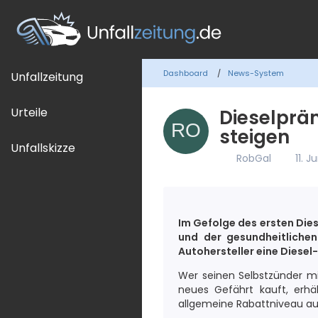
Dashboard
News-System
Unfallzeitung
Urteile
Dieselprä
steigen
Unfallskizze
RobGal
11. 
Im Gefolge des ersten Die
und der gesundheitliche
Autohersteller eine Diesel
Wer seinen Selbstzünder mi
neues Gefährt kauft, erhä
allgemeine Rabattniveau a