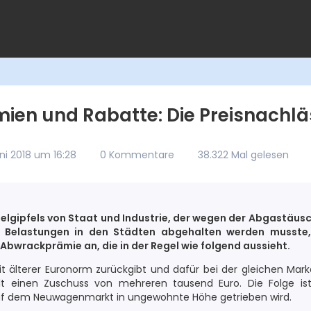
mien und Rabatte: Die Preisnachl
Juni 2018 um 16:28
0 Kommentare
38.322 Mal gelesen
selgipfels von Staat und Industrie, der wegen der Abgastäus
n Belastungen in den Städten abgehalten werden musste,
-Abwrackprämie an, die in der Regel wie folgend aussieht.
t älterer Euronorm zurückgibt und dafür bei der gleichen Mar
lt einen Zuschuss von mehreren tausend Euro. Die Folge is
uf dem Neuwagenmarkt in ungewohnte Höhe getrieben wird.