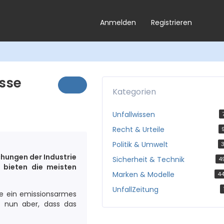
Anmelden
Registrieren
ässe
Kategorien
Unfallwissen
Recht & Urteile
Politik & Umwelt
3
chungen der Industrie
Sicherheit & Technik
4
 bieten die meisten
Marken & Modelle
4
UnfallZeitung
ke ein emissionsarmes
t nun aber, dass das