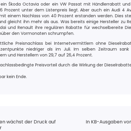
se ein Škoda Octavia oder ein VW Passat mit Händlerrabatt u
6 Prozent unter dem Listenpreis liegt. Aber auch ein Audi 4 Av
mit einem Nachlass von 40 Prozent erstanden werden. Dies st
nd gleicht ihn mehr als aus. Was bereits einige Hersteller zu R
ndai und Renault ihre regulären Rabatte für wechselbereite Di
genüber den Vormonaten schrumpfen.
tliche Preisnachlass bei Internetvermittlern ohne Dieselraba
zentpunkte niedriger als im Juli. Im selben Zeitraum sank
rn und Herstellern von 29,7 auf 26,4 Prozent.
nachlassbedingte Preisvorteil durch die Wirkung der Dieselrabat
ar kein Ende.
nen wächst der Druck auf
In KB-Ausgaben von
r