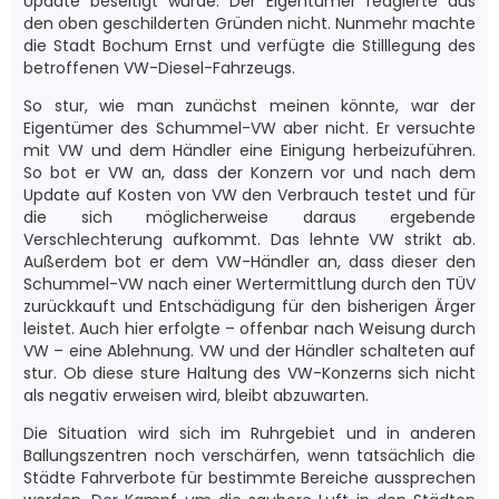
Update beseitigt würde. Der Eigentümer reagierte aus
den oben geschilderten Gründen nicht. Nunmehr machte
die Stadt Bochum Ernst und verfügte die Stilllegung des
betroffenen VW-Diesel-Fahrzeugs.
So stur, wie man zunächst meinen könnte, war der
Eigentümer des Schummel-VW aber nicht. Er versuchte
mit VW und dem Händler eine Einigung herbeizuführen.
So bot er VW an, dass der Konzern vor und nach dem
Update auf Kosten von VW den Verbrauch testet und für
die sich möglicherweise daraus ergebende
Verschlechterung aufkommt. Das lehnte VW strikt ab.
Außerdem bot er dem VW-Händler an, dass dieser den
Schummel-VW nach einer Wertermittlung durch den TÜV
zurückkauft und Entschädigung für den bisherigen Ärger
leistet. Auch hier erfolgte – offenbar nach Weisung durch
VW – eine Ablehnung. VW und der Händler schalteten auf
stur. Ob diese sture Haltung des VW-Konzerns sich nicht
als negativ erweisen wird, bleibt abzuwarten.
Die Situation wird sich im Ruhrgebiet und in anderen
Ballungszentren noch verschärfen, wenn tatsächlich die
Städte Fahrverbote für bestimmte Bereiche aussprechen