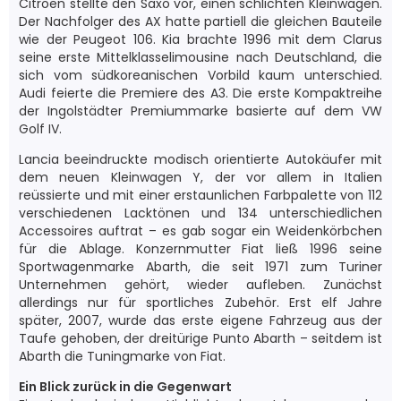
Citroën stellte den Saxo vor, einen schlichten Kleinwagen.
Der Nachfolger des AX hatte partiell die gleichen Bauteile
wie der Peugeot 106. Kia brachte 1996 mit dem Clarus
seine erste Mittelklasselimousine nach Deutschland, die
sich vom südkoreanischen Vorbild kaum unterschied.
Audi feierte die Premiere des A3. Die erste Kompaktreihe
der Ingolstädter Premiummarke basierte auf dem VW
Golf IV.
Lancia beeindruckte modisch orientierte Autokäufer mit
dem neuen Kleinwagen Y, der vor allem in Italien
reüssierte und mit einer erstaunlichen Farbpalette von 112
verschiedenen Lacktönen und 134 unterschiedlichen
Accessoires auftrat – es gab sogar ein Weidenkörbchen
für die Ablage. Konzernmutter Fiat ließ 1996 seine
Sportwagenmarke Abarth, die seit 1971 zum Turiner
Unternehmen gehört, wieder aufleben. Zunächst
allerdings nur für sportliches Zubehör. Erst elf Jahre
später, 2007, wurde das erste eigene Fahrzeug aus der
Taufe gehoben, der dreitürige Punto Abarth – seitdem ist
Abarth die Tuningmarke von Fiat.
Ein Blick zurück in die Gegenwart