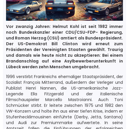
Vor zwanzig Jahren: Helmut Kohl ist seit 1982 immer
noch Bundeskanzler einer CDU/CSU-FDP- Regierung,
und Roman Herzog (CSU) amtiert als Bundespräsident.
Der US-Demokrat Bill Clinton wird erneut zum
Präsidenten der Vereinigten Staaten gewählt. Traurig
und damals wie heute nicht zu akzeptieren: Bei einem
Brandanschlag auf eine Asylbewerberunterkunft in
Lübeck werden zehn Menschen umgebracht.
1996 verstirbt Frankreichs ehemaliger Staatspräsident, der
Sozialist François Mitterrand, außerdem der Verleger und
Publizist Henri Nannen, die US-amerikanische Jazz-
Legende Ella Fitzgerald und der italienische
Filmschauspieler Marcello Mastroianni. Auch Toni
Schmücker stirbt. Er leitete zwischen 1975 und 1982 den
VW-Konzern und holte ihn aus einer tiefen Krise, indem er
Stufenhecklimousinen einführte (Derby, Jetta, Santana)
und Audi zur Premiummarke aufwertete. In seine
Amtszeit fallen die Einführungen der erfolgreichen