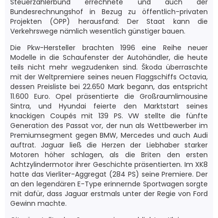
Steuerzahlerbund errechnete und auch der
Bundesrechnungshof in Bezug zu öffentlich-privaten
Projekten (ÖPP) herausfand: Der Staat kann die
Verkehrswege nämlich wesentlich günstiger bauen.
Die Pkw-Hersteller brachten 1996 eine Reihe neuer
Modelle in die Schaufenster der Autohändler, die heute
teils nicht mehr wegzudenken sind. Škoda überraschte
mit der Weltpremiere seines neuen Flaggschiffs Octavia,
dessen Preisliste bei 22.650 Mark begann, das entspricht
11.600 Euro. Opel präsentierte die Großraumlimousine
Sintra, und Hyundai feierte den Marktstart seines
knackigen Coupés mit 139 PS. VW stellte die fünfte
Generation des Passat vor, der nun als Wettbewerber im
Premiumsegment gegen BMW, Mercedes und auch Audi
auftrat. Jaguar ließ die Herzen der Liebhaber starker
Motoren höher schlagen, als die Briten den ersten
Achtzylindermotor ihrer Geschichte präsentierten. Im XK8
hatte das Vierliter-Aggregat (284 PS) seine Premiere. Der
an den legendären E-Type erinnernde Sportwagen sorgte
mit dafür, dass Jaguar erstmals unter der Regie von Ford
Gewinn machte.