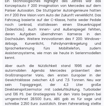
Ein technologisches Highlight des Jahres war das
Konzeptauto F 200 Imagination von Mercedes auf dem
Pariser Autosalon. Die Stuttgarter Autoingenieure hatten
im F 200 ihre Vision vom Auto der Zukunft verwirklicht. Das
Fahrzeug basierte auf der C-Klasse, hatte weder Pedale
noch Lenkrad, stattdessen einen Steuerknüppel
(Sidesticks). Auch Innen- und Außenspiegel fehlten,
deren Aufgaben übernahmen Kameras in den
Dachsäulen. Weitere Innovationen des F 200: Windows-
Airbags, Kurvenlicht, Fahrdynamikregelung und
Spracherkennung fürs Mobiltelefon, zudem
Assistenzsysteme, wie man sie heute in Serienmodellen
kennt.
Aber auch die Nützlichkeit stand 1996 auf der
automobilen Agenda: Mercedes präsentiert den
Großtransporter Vario, den ersten Europäer in der
Gewichtsklasse zwischen 4,6 und 7,5 Tonnen. Neu war
sein Topaggregat, der 4,3 Liter große
Direkteinspritzermotor mit Ladeluftkühlung, Turbolader
und 136 PS. Der Einstiegspreis für den Vario begann bei
umgerechnet 28.500 Euro, ABS gab es für sage und
schreibe 2.250 Euro zusätzlich. Einen Fahrerairbag stellte