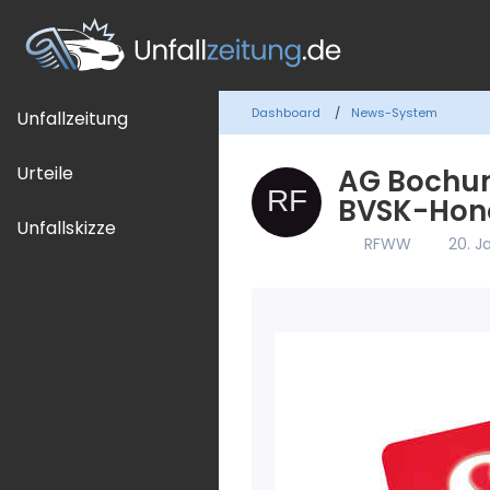
Dashboard
News-System
Unfallzeitung
Urteile
AG Bochum
BVSK-Hono
Unfallskizze
RFWW
20. J