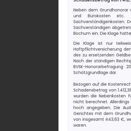
Schadensbetrag von 1.412,
Neben dem Grundhonorar vo
und Bürokosten etc. Die
Sachverständigenkosten. D
Sachverständigen abgetrete
Bochum ein. Die Klage hatte
Die Klage ist nur teilwe
Haftpflichtversicherung dem
des zu ersetzenden Geldbet
Nach der ständigen Rechts
BVSK-Honorarbefragung 20
Schätzgrundlage dar.
Bezogen auf die Kostenrech
Schadensbetrag von 1.412,3
wurden die Nebenkosten f
nicht berechnet. Allerding
hoch angegeben. Die Auda
Gerichtes mit dem Grundho
von insgesamt 443,63 €, wo
waren.