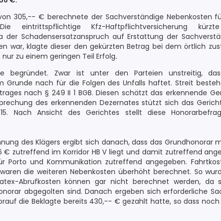
36 €.
n 305,-- € berechnete der Sachverständige Nebenkosten für L
 eintrittspflichtige Kfz-Haftpflichtversicherung kür
a der Schadensersatzanspruch auf Erstattung der Sachverst
n war, klagte dieser den gekürzten Betrag bei dem örtlich zu
 nur zu einem geringen Teil Erfolg
.
ise begründet. Zwar ist unter den Parteien unstreitig, da
 Grunde nach für die Folgen des Unfalls haftet. Streit besteht 
rages nach § 249 II 1 BGB. Diesen schätzt das erkennende Ge
prechung des erkennenden Dezernates stützt sich das Gericht
15. Nach Ansicht des Gerichtes stellt diese Honorarbefra
nung des Klägers ergibt sich danach, dass das Grundhonorar m
6 € zutreffend im Korridor HB V liegt und damit zutreffend an
ür Porto und Kommunikation zutreffend angegeben. Fahrtko
s waren die weiteren Nebenkosten überhöht berechnet. So wur
tex-Abrufkosten können gar nicht berechnet werden, da s
norar abgegolten sind. Danach ergeben sich erforderliche Sa
rauf die Beklagte bereits 430,-- € gezahlt hatte, so dass noch