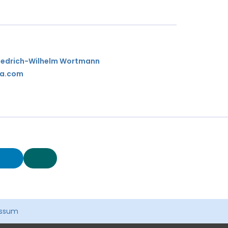
riedrich-Wilhelm Wortmann
ia.com
essum