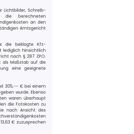
ichtbilder, Schreib-
zte die berechneten
ändigenkosten an den
ständigen Amtsgericht
ss die beklagte Kfz-
lediglich hinsichtlich
richt nach § 287 ZPO.
 als Maßstab auf die
gung eine geeignete
it 305,-- € bei einem
gegeben wurde. Ebenso
sten waren überhaupt
den die Fotokosten zu
ie nach Ansicht des
chverständigenkosten
 13,63 € zuzusprechen