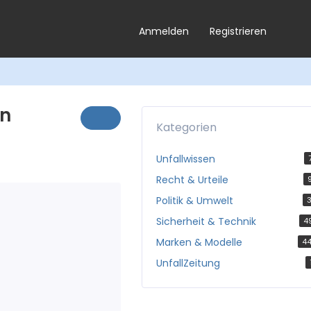
Anmelden
Registrieren
en
Kategorien
Unfallwissen
Recht & Urteile
Politik & Umwelt
3
Sicherheit & Technik
4
Marken & Modelle
4
UnfallZeitung