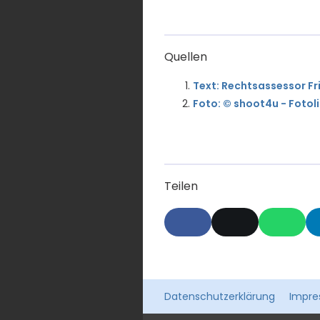
Quellen
Text: Rechtsassessor F
Foto: © shoot4u - Fotol
Teilen
Datenschutzerklärung
Impr