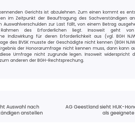
kennenden Gerichts ist abzulehnen. Zum einen kommt es ents
ten im Zeitpunkt der Beauftragung des Sachverständigen a
 Auswahlverschulden zur Last fällt, von einem Betrag ausgeh
ahmen des Erforderlichen liegt. Insoweit geht vo
ne Indizwirkung für deren Erforderlichkeit aus (vgl. BGH NJ
rage des BVSK musste der Geschädigte nicht kennen (BGH NJW 
Ergebnis der Honorarumfrage nicht kennen muss, dann kann au
ese Umfrage nicht zugrunde legen. Insoweit widerspricht die
 zum anderen der BGH-Rechtsprechung.
cht Auswahl nach
AG Geestland sieht HUK-Hono
ändigen anstellen
als geeignet