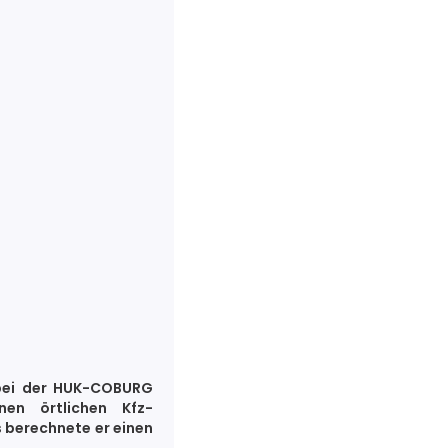
 bei der HUK-COBURG
nen örtlichen Kfz-
s berechnete er einen