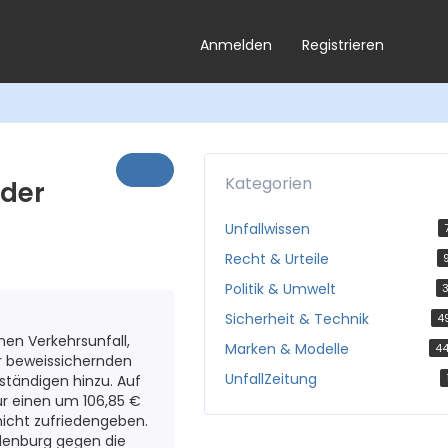
Anmelden
Registrieren
Kategorien
 der
Unfallwissen
Recht & Urteile
Politik & Umwelt
3
Sicherheit & Technik
4
nen Verkehrsunfall,
Marken & Modelle
4
r beweissichernden
UnfallZeitung
ständigen hinzu. Auf
ur einen um 106,85 €
nicht zufriedengeben.
denburg gegen die