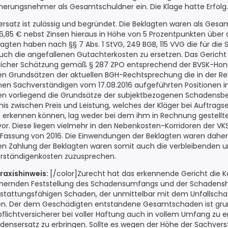
herungsnehmer als Gesamtschuldner ein. Die Klage hatte Erfolg.
rsatz ist zulässig und begründet. Die Beklagten waren als Gesa
106,85 € nebst Zinsen hieraus in Höhe von 5 Prozentpunkten über 
klagten haben nach §§ 7 Abs. 1 StVG, 249 BGB, 115 VVG die für di
uch die angefallenen Gutachterkosten zu ersetzen. Das Gericht s
licher Schätzung gemäß § 287 ZPO entsprechend der BVSK-Hono
en Grundsätzen der aktuellen BGH-Rechtsprechung die in der 
n Sachverständigen vom 17.08.2016 aufgeführten Positionen i
lten vorliegend die Grundsätze der subjektbezogenen Schadensbe
nis zwischen Preis und Leistung, welches der Kläger bei Auftragse
erkennen können, lag weder bei dem ihm in Rechnung gestellt
or. Diese liegen vielmehr in den Nebenkosten-Korridoren der VK
 Fassung von 2016. Die Einwendungen der Beklagten waren daher
hen Zahlung der Beklagten waren somit auch die verbleibenden u
ständigenkosten zuzusprechen.
Praxishinweis:
[/color]Zurecht hat das erkennende Gericht die 
chernden Feststellung des Schadensumfangs und der Schadens
rstattungsfähigen Schaden, der unmittelbar mit dem Unfallsch
. Der dem Geschädigten entstandene Gesamtschaden ist gru
lichtversicherer bei voller Haftung auch in vollem Umfang zu ers
adensersatz zu erbringen. Sollte es wegen der Höhe der Sachve