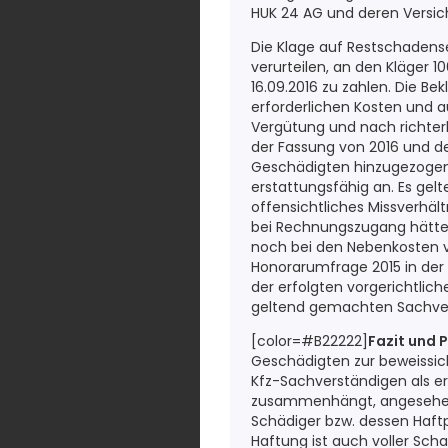
HUK 24 AG und deren Versic
Die Klage auf Restschadense
verurteilen, an den Kläger 
16.09.2016 zu zahlen. Die Be
erforderlichen Kosten und a
Vergütung und nach richter
der Fassung von 2016 und d
Geschädigten hinzugezogene
erstattungsfähig an. Es ge
offensichtliches Missverhält
bei Rechnungszugang hätte 
noch bei den Nebenkosten v
Honorarumfrage 2015 in der
der erfolgten vorgerichtlic
geltend gemachten Sachver
[color=#B22222]
Fazit und 
Geschädigten zur beweissi
Kfz-Sachverständigen als e
zusammenhängt, angesehen
Schädiger bzw. dessen Haftpf
Haftung ist auch voller Sch