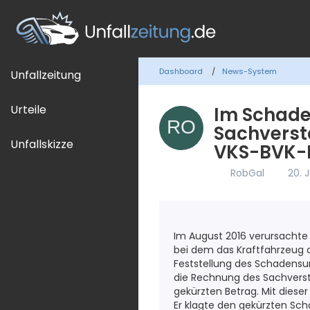
Dashboard
News-System
Unfallzeitung
Urteile
Im Schade
Sachverst
Unfallskizze
VKS-BVK-H
RobGal
20. 
Im August 2016 verursachte 
bei dem das Kraftfahrzeug 
Feststellung des Schadensu
die Rechnung des Sachverstä
gekürzten Betrag. Mit dies
Er klagte den gekürzten Sc