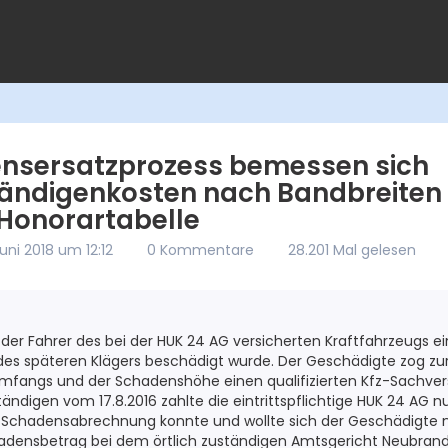
nsersatzprozess bemessen sich
ändigenkosten nach Bandbreiten
onorartabelle
Juni 2018 um 12:12
0 Kommentare
28.201 Mal gelesen
der Fahrer des bei der HUK 24 AG versicherten Kraftfahrzeugs ei
des späteren Klägers beschädigt wurde. Der Geschädigte zog zu
mfangs und der Schadenshöhe einen qualifizierten Kfz-Sachver
ndigen vom 17.8.2016 zahlte die eintrittspflichtige HUK 24 AG n
er Schadensabrechnung konnte und wollte sich der Geschädigte 
hadensbetrag bei dem örtlich zuständigen Amtsgericht Neubran