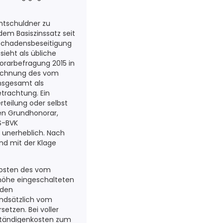
mtschuldner zu
dem Basiszinssatz seit
e Schadensbeseitigung
ieht als übliche
rarbefragung 2015 in
Rechnung des vom
nsgesamt als
trachtung. Ein
rteilung oder selbst
en Grundhonorar,
S-BVK
 unerheblich. Nach
nd mit der Klage
Kosten des vom
höhe eingeschalteten
aden
ndsätzlich vom
etzen. Bei voller
rständigenkosten zum