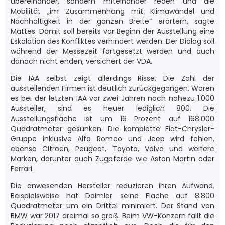
übereinander, sondern miteinander reden und die
Mobilität „im Zusammenhang mit Klimawandel und
Nachhaltigkeit in der ganzen Breite“ erörtern, sagte
Mattes. Damit soll bereits vor Beginn der Ausstellung eine
Eskalation des Konfliktes verhindert werden. Der Dialog soll
während der Messezeit fortgesetzt werden und auch
danach nicht enden, versichert der VDA.
Die IAA selbst zeigt allerdings Risse. Die Zahl der
ausstellenden Firmen ist deutlich zurückgegangen. Waren
es bei der letzten IAA vor zwei Jahren noch nahezu 1.000
Aussteller, sind es heuer lediglich 800. Die
Ausstellungsfläche ist um 16 Prozent auf 168.000
Quadratmeter gesunken. Die komplette Fiat-Chrysler-
Gruppe inklusive Alfa Romeo und Jeep wird fehlen,
ebenso Citroën, Peugeot, Toyota, Volvo und weitere
Marken, darunter auch Zugpferde wie Aston Martin oder
Ferrari.
Die anwesenden Hersteller reduzieren ihren Aufwand.
Beispielsweise hat Daimler seine Fläche auf 8.800
Quadratmeter um ein Drittel minimiert. Der Stand von
BMW war 2017 dreimal so groß. Beim VW-Konzern fällt die