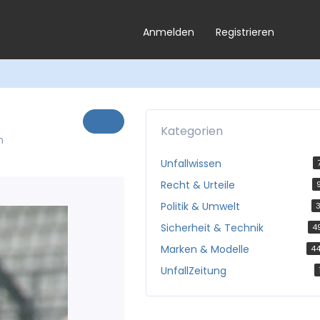
Anmelden
Registrieren
Kategorien
n
Unfallwissen
Recht & Urteile
Politik & Umwelt
3
Sicherheit & Technik
4
Marken & Modelle
4
UnfallZeitung