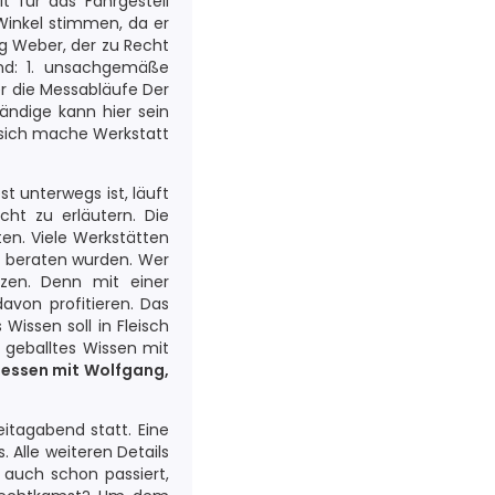
 für das Fahrgestell
 Winkel stimmen, da er
ng Weber, der zu Recht
ind: 1. unsachgemäße
r die Messabläufe Der
ndige kann hier sein
sich mache Werkstatt
t unterwegs ist, läuft
cht zu erläutern. Die
aten. Viele Werkstätten
ig beraten wurden. Wer
nzen. Denn mit einer
avon profitieren. Das
Wissen soll in Fleisch
 geballtes Wissen mit
essen mit Wolfgang,
itagabend statt. Eine
 Alle weiteren Details
r auch schon passiert,