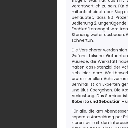
fragen: Was hat das mit V
verantwortlich zu sein. Für
mitentscheidet über Sieg od
behauptet, dass 80 Prozen
Bedienung 2. ungenügende W
Fachkräftemangel wird imm
Standing weiter ausbauen. 
schwertun.
Die Versicherer werden sich 
Gefahr, falsche Gutachten 
Ausrede, die Werkstatt habe 
haben das Potenzial der Ach
sich hier dem Wettbewerb
professionellen Achsverme
Seminar ist an Experten ger
und Blut übergehen. Die Ko
Verkostung. Das Seminar is
Roberto und Sebastian – u
Für alle, die am Abendesse
separate Anmeldung per E-Mai
klären wir mit den Interessi