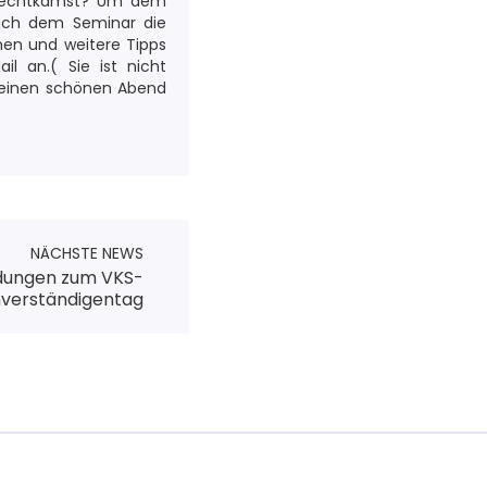
zurechtkamst? Um dem
ach dem Seminar die
en und weitere Tipps
l an.( Sie ist nicht
ns einen schönen Abend
NÄCHSTE NEWS
adungen zum VKS-
verständigentag