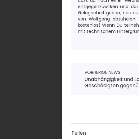
dass du nach einer Verans
entgegenzuwirken und da
Gelegenheit geben, neu au
von Wolfgang abzuholen. H
kostenlos) Wenn Du teilnehm
mit technischem Hintergrund
VORHERIGE NEWS
Unabhängigkeit und Lo
Geschädigten gegenü
Teilen