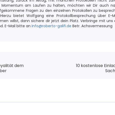
taltung, zurück im Alltag, mit manchen Protokollen nicht 
s Momentum am Laufen zu halten, möchten wir Dir auch n
fgekommene Fragen zu den einzelnen Protokollen zu besprech
ierzu bietet Wolfgang eine Protokollbesprechung über E-Mai
en willst, dann sichere dir jetzt dein Platz. Verbringe mit u
. E-Mail bitte an
info@roberto-galifi.de
Betr. Achsvermessung
yalität dem
10 kostenlose Einl
ber
Sach