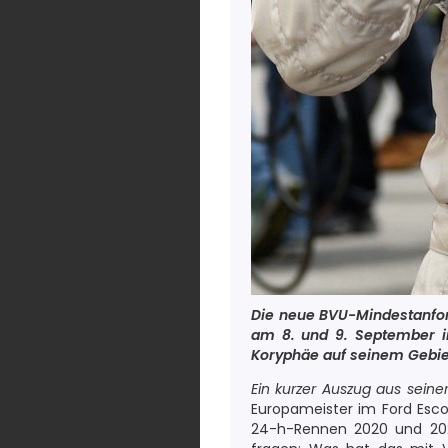
Die neue BVU-Mindestanfor
am 8. und 9. September in
Koryphäe auf seinem Gebiet
Ein kurzer Auszug aus seiner
Europameister im Ford Esc
24-h-Rennen 2020 und 202