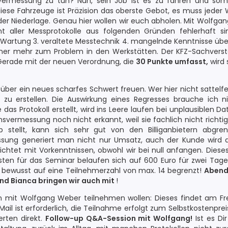
ermessung zu tun? Nun, sein Job ist es zu fahren und somit
 diese Fahrzeuge ist Präzision das oberste Gebot, es muss jeder
er Niederlage. Genau hier wollen wir euch abholen. Mit Wolfga
t aller Messprotokolle aus folgenden Gründen fehlerhaft s
artung 3. veraltete Messtechnik 4. mangelnde Kenntnisse übe
er mehr zum Problem in den Werkstätten. Der KFZ-Sachverstä
Gerade mit der neuen Verordnung, die
30 Punkte umfasst,
wird 
über ein neues scharfes Schwert freuen. Wer hier nicht sattelfes
zu erstellen. Die Auswirkung eines Regresses brauche ich ni
das Protokoll erstellt, wird ins Leere laufen bei unplausiblen D
svermessung noch nicht erkannt, weil sie fachlich nicht richt
 stellt, kann sich sehr gut von den Billiganbietern abgre
ssung generiert man nicht nur Umsatz, auch der Kunde wird d
ichtet mit Vorkenntnissen, obwohl wir bei null anfangen. Dieses 
sten für das Seminar belaufen sich auf 600 Euro für zwei Tage
t bewusst auf eine Teilnehmerzahl von max. 14 begrenzt!
Abend
nd Bianca bringen wir auch mit
!
n mit Wolfgang Weber teilnehmen wollen: Dieses findet am Fre
l ist erforderlich, die Teilnahme erfolgt zum Selbstkostenpreis.
erten direkt.
Follow-up Q&A-Session mit Wolfgang!
Ist es Di