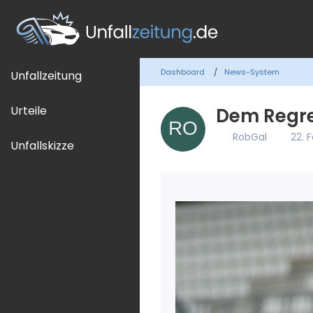
Dashboard
News-System
Unfallzeitung
Urteile
Dem Regre
RobGal
22. 
Unfallskizze