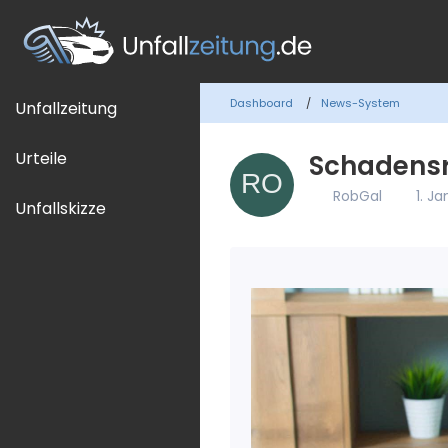
Dashboard
News-System
Unfallzeitung
Urteile
Schadensr
RobGal
1. J
Unfallskizze