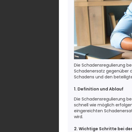
Die Schadensregulierung be
Schadenersatz gegenüber der
Schadens und den beteiligte
1. Definition und Ablauf
Die Schadensregulierung beg
schnell wie möglich erfolge
eingereichten Schadenersat
wird.
2. Wichtige Schritte bei d