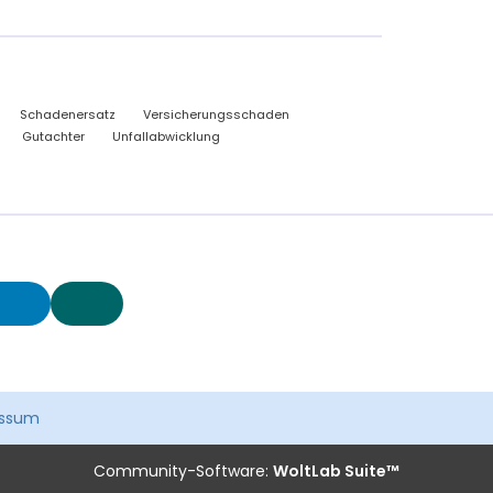
Schadenersatz
Versicherungsschaden
Gutachter
Unfallabwicklung
essum
Community-Software:
WoltLab Suite™