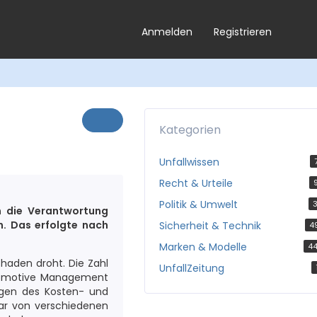
Anmelden
Registrieren
Kategorien
Unfallwissen
Recht & Urteile
Politik & Umwelt
3
n die Verantwortung
. Das erfolgte nach
Sicherheit & Technik
4
Marken & Modelle
4
haden droht. Die Zahl
UnfallZeitung
Automotive Management
gen des Kosten- und
ar von verschiedenen