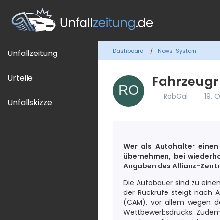
Dashboard
News-System
Unfallzeitung
Urteile
Fahrzeugr
RobGal
19. 
Unfallskizze
Wer als Autohalter eine
übernehmen, bei wiederho
Angaben des Allianz-Zentru
Die Autobauer sind zu eine
der Rückrufe steigt nach 
(CAM), vor allem wegen d
Wettbewerbsdrucks. Zudem 