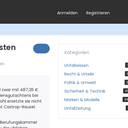
Anmelden
Registrieren
sten
Kategorien
sen
Unfallwissen
Recht & Urteile
Politik & Umwelt
3
 zwar mit 487,26 €.
Sicherheit & Technik
4
adensgutachtens bei
Marken & Modelle
4
ohl ersetzte sie nicht
t Castrop-Rauxel.
UnfallZeitung
ie Berufungskammer