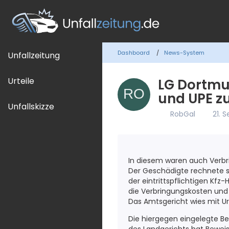
Dashboard
News-System
Unfallzeitung
Urteile
LG Dortmu
und UPE z
Unfallskizze
RobGal
21. 
In diesem waren auch Verbr
Der Geschädigte rechnete s
der eintrittspflichtigen Kfz
die Verbringungskosten und
Das Amtsgericht wies mit Urt
Die hiergegen eingelegte B