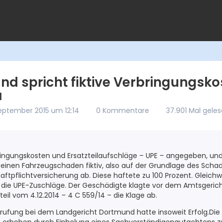
nd spricht fiktive Verbringungsko
u
September 2015 um 12:14
0 Kommentare
37.901 Mal gele
ingungskosten und Ersatzteilaufschläge – UPE – angegeben, und
einen Fahrzeugschaden fiktiv, also auf der Grundlage des Sch
-Haftpflichtversicherung ab. Diese haftete zu 100 Prozent. Gleichw
 die UPE-Zuschläge. Der Geschädigte klagte vor dem Amtsgerich
eil vom 4.12.2014 – 4 C 559/14 – die Klage ab.
erufung bei dem Landgericht Dortmund hatte insoweit Erfolg.D