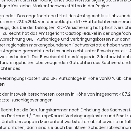
s erhoben durch Einholung eines Sachverständigengutachtens z
itigen Kostenbei Markenfachwerkstätten in der Region.
egründet. Das angefochtene Urteil des Amtsgerichts ist abzuände
les vom 22.05.2014 von der beklagten Kfz-Haftpflichtversicheru
ugs, das bei der beklagten Kfz-Versicherung haftpflichtversicher
n. Zu Recht hat das Amtsgericht Castrop-Rauxel in der angefo
er Abrechnung UPE- Aufschläge und Verbringungskosten nur dann 
einer regionalen markengebundenen Fachwerkstatt erhoben werd
ine Angaben gemacht und dies auch nicht unter Beweis gestellt. A
eises bedurft. Der Beweisantritt des Klägers in 2. Instanz ist dah
tanz eingeholten überzeugenden Gutachten des Sachverständig
chter des
Verbringungskosten und UPE Aufschläge in Höhe von10 % übliche
en.
z der insoweit berechneten Kosten in Höhe von insgesamt 487,26 
atzteilzuschlägeverlangen.
 Recht hat die Berufungskammer nach Einholung des Sachvers
ion Dortmund / Castrop-Rauxel Verbringungskosten und Ersatzte
r Unfallfahrzeuge in Markenfachwerkstätten üblicherweise anfal
tur anfallen, dann sind sie auch bei fiktiver Schadensabrechnun