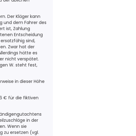
u der üblichen
rn. Der Kläger kann
ng und dem Fahrer des
t ist, Zahlung
chtenen Entscheidung
ersatzfähig sind,
en. Zwar hat der
llerdings hätte es
er nicht verspätet.
en W. steht fest,
rweise in dieser Höhe
€ für die fiktiven
tändigengutachtens
ilzuschläge in der
len. Wenn sie
g zu ersetzen (vgl.