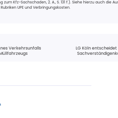
zum Kfz-Sachschaden, 2. A., S. 131 f.). Siehe hierzu auch die A
 Rubriken UPE und Verbringungskosten.
ines Verkehrsunfalls
LG Köln entscheidet 
Müllfahrzeugs
Sachverständigenko
m