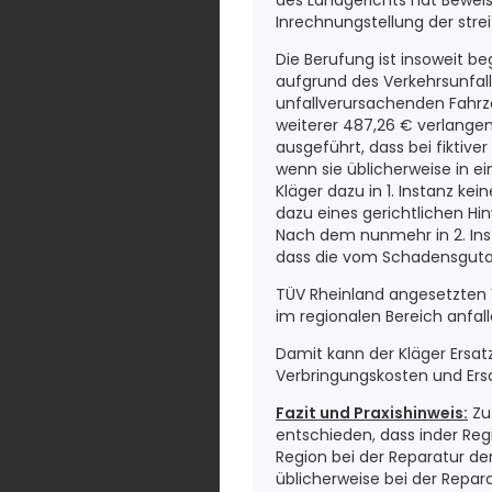
des Landgerichts hat Bewei
Inrechnungstellung der stre
Die Berufung ist insoweit b
aufgrund des Verkehrsunfal
unfallverursachenden Fahrze
weiterer 487,26 € verlange
ausgeführt, dass bei fiktiv
wenn sie üblicherweise in 
Kläger dazu in 1. Instanz ke
dazu eines gerichtlichen Hinw
Nach dem nunmehr in 2. Ins
dass die vom Schadensguta
TÜV Rheinland angesetzten 
im regionalen Bereich anfall
Damit kann der Kläger Ersat
Verbringungskosten und Ers
Fazit und Praxishinweis:
Zu
entschieden, dass inder Reg
Region bei der Reparatur de
üblicherweise bei der Repara