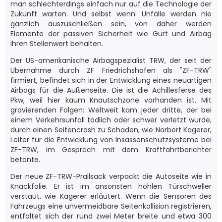
man schlechterdings einfach nur auf die Technologie der
Zukunft warten. Und selbst wenn: Unfälle werden nie
gänzlich auszuschließen sein, von daher werden
Elemente der passiven Sicherheit wie Gurt und Airbag
ihren Stellenwert behalten.
Der US-amerikanische Airbagspezialist TRW, der seit der
Übernahme durch ZF Friedrichshafen als "ZF-TRW"
firmiert, befindet sich in der Entwicklung eines neuartigen
Airbags für die Außenseite. Die ist die Achillesferse des
Pkw, weil hier kaum Knautschzone vorhanden ist. Mit
gravierenden Folgen: Weltweit kam jeder dritte, der bei
einem Verkehrsunfall tödlich oder schwer verletzt wurde,
durch einen Seitencrash zu Schaden, wie Norbert Kagerer,
Leiter für die Entwicklung von Insassenschutzsysteme bei
ZF-TRW, im Gespräch mit dem Kraftfahrtberichter
betonte.
Der neue ZF-TRW-Prallsack verpackt die Autoseite wie in
Knackfolie. Er ist im ansonsten hohlen Türschweller
verstaut, wie Kagerer erläutert. Wenn die Sensoren des
Fahrzeugs eine unvermeidbare Seitenkollision registrieren,
entfaltet sich der rund zwei Meter breite und etwa 300