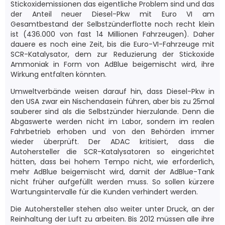
Stickoxidemissionen das eigentliche Problem sind und das
der Anteil neuer Diesel-Pkw mit Euro VI am
Gesamtbestand der Selbstzünderflotte noch recht klein
ist (436.000 von fast 14 Millionen Fahrzeugen). Daher
dauere es noch eine Zeit, bis die Euro-VI-Fahrzeuge mit
SCR-Katalysator, dem zur Reduzierung der Stickoxide
Ammoniak in Form von AdBlue beigemischt wird, ihre
Wirkung entfalten könnten.
Umweltverbände weisen darauf hin, dass Diesel-Pkw in
den USA zwar ein Nischendasein führen, aber bis zu 25mal
sauberer sind als die Selbstzünder hierzulande. Denn die
Abgaswerte werden nicht im Labor, sondern im realen
Fahrbetrieb erhoben und von den Behörden immer
wieder überprüft. Der ADAC kritisiert, dass die
Autohersteller die SCR-Katalysatoren so eingerichtet
hätten, dass bei hohem Tempo nicht, wie erforderlich,
mehr AdBlue beigemischt wird, damit der AdBlue-Tank
nicht früher aufgefüllt werden muss. So sollen kürzere
Wartungsintervalle für die Kunden verhindert werden.
Die Autohersteller stehen also weiter unter Druck, an der
Reinhaltung der Luft zu arbeiten. Bis 2012 müssen alle ihre