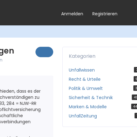
Anmelden
Registrieren
igen
Kategorien
en
Unfallwissen
Recht & Urteile
Politik & Umwelt
3
hieden, dass es der
achverständigen zu
Sicherheit & Technik
4
83, 284 = NJW-RR
Marken & Modelle
4
pflichtversicherung
schaftliche
UnfallZeitung
tsverbindungen