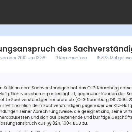
ungsanspruch des Sachverständ
November 2010 um 13:58
0 Kommentare
15.375 Mal geles
en Kritik an dem Sachverständigen hat das OLG Naumburg entsc
-Haftpflichtversicherung untersagt ist, gegenüber Kunden des S
höhte Sachverständigenhonorare ab (OLG Naumburg DS 2006, 2
ich steht nämlich dem Sachverständigen gegenüber der Kfz-Haft
dungen seiner Abrechnungsweise, die geeignet sind, seine wirt
herabzusetzen und sich auf bestehende und künftige Geschäf
rlassungsanspruch aus §§ 824, 1004 BGB zu.