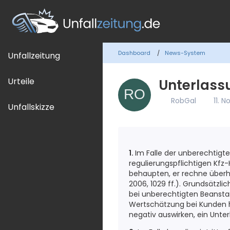
Dashboard
News-System
Unfallzeitung
Urteile
Unterlass
RobGal
11. 
Unfallskizze
1.
Im Falle der unberechtigt
regulierungspflichtigen Kfz
behaupten, er rechne über
2006, 1029 ff.). Grundsätzl
bei unberechtigten Beanstan
Wertschätzung bei Kunden 
negativ auswirken, ein Unte