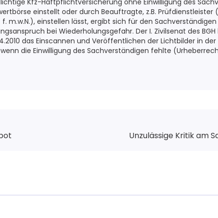
spflichtige Kfz-Haftpflichtversicherung ohne Einwilligung des Sa
rtbörse einstellt oder durch Beauftragte, z.B. Prüfdienstleister (
f. m.w.N.), einstellen lässt, ergibt sich für den Sachverständige
ungsanspruch bei Wiederholungsgefahr. Der I. Zivilsenat des BG
4.2010 das Einscannen und Veröffentlichen der Lichtbilder in der
 wenn die Einwilligung des Sachverständigen fehlte (Urheberrecht
bot
Unzulässige Kritik am 