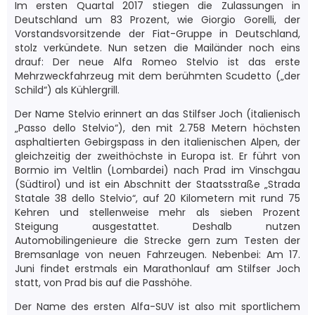
Im ersten Quartal 2017 stiegen die Zulassungen in
Deutschland um 83 Prozent, wie Giorgio Gorelli, der
Vorstandsvorsitzende der Fiat-Gruppe in Deutschland,
stolz verkündete. Nun setzen die Mailänder noch eins
drauf: Der neue Alfa Romeo Stelvio ist das erste
Mehrzweckfahrzeug mit dem berühmten Scudetto („der
Schild“) als Kühlergrill.
Der Name Stelvio erinnert an das Stilfser Joch (italienisch
„Passo dello Stelvio“), den mit 2.758 Metern höchsten
asphaltierten Gebirgspass in den italienischen Alpen, der
gleichzeitig der zweithöchste in Europa ist. Er führt von
Bormio im Veltlin (Lombardei) nach Prad im Vinschgau
(Südtirol) und ist ein Abschnitt der Staatsstraße „Strada
Statale 38 dello Stelvio“, auf 20 Kilometern mit rund 75
Kehren und stellenweise mehr als sieben Prozent
Steigung ausgestattet. Deshalb nutzen
Automobilingenieure die Strecke gern zum Testen der
Bremsanlage von neuen Fahrzeugen. Nebenbei: Am 17.
Juni findet erstmals ein Marathonlauf am Stilfser Joch
statt, von Prad bis auf die Passhöhe.
Der Name des ersten Alfa-SUV ist also mit sportlichem