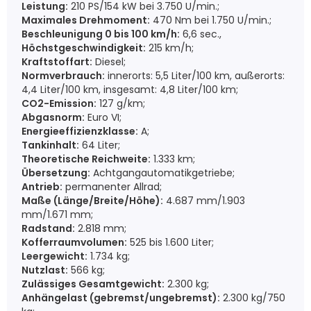
Leistung:
210 PS/154 kW bei 3.750 U/min.;
Maximales Drehmoment:
470 Nm bei 1.750 U/min.;
Beschleunigung 0 bis 100 km/h:
6,6 sec.,
Höchstgeschwindigkeit:
215 km/h;
Kraftstoffart:
Diesel;
Normverbrauch:
innerorts: 5,5 Liter/100 km, außerorts:
4,4 Liter/100 km, insgesamt: 4,8 Liter/100 km;
CO2-Emission:
127 g/km;
Abgasnorm:
Euro VI;
Energieeffizienzklasse:
A;
Tankinhalt:
64 Liter;
Theoretische Reichweite:
1.333 km;
Übersetzung:
Achtgangautomatikgetriebe;
Antrieb:
permanenter Allrad;
Maße (Länge/Breite/Höhe):
4.687 mm/1.903
mm/1.671 mm;
Radstand:
2.818 mm;
Kofferraumvolumen:
525 bis 1.600 Liter;
Leergewicht:
1.734 kg;
Nutzlast:
566 kg;
Zulässiges Gesamtgewicht:
2.300 kg;
Anhängelast (gebremst/ungebremst):
2.300 kg/750