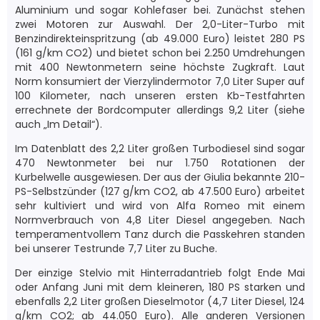
Aluminium und sogar Kohlefaser bei. Zunächst stehen
zwei Motoren zur Auswahl. Der 2,0-Liter-Turbo mit
Benzindirekteinspritzung (ab 49.000 Euro) leistet 280 PS
(161 g/km CO2) und bietet schon bei 2.250 Umdrehungen
mit 400 Newtonmetern seine höchste Zugkraft. Laut
Norm konsumiert der Vierzylindermotor 7,0 Liter Super auf
100 Kilometer, nach unseren ersten Kb-Testfahrten
errechnete der Bordcomputer allerdings 9,2 Liter (siehe
auch „Im Detail“).
Im Datenblatt des 2,2 Liter großen Turbodiesel sind sogar
470 Newtonmeter bei nur 1.750 Rotationen der
Kurbelwelle ausgewiesen. Der aus der Giulia bekannte 210-
PS-Selbstzünder (127 g/km CO2, ab 47.500 Euro) arbeitet
sehr kultiviert und wird von Alfa Romeo mit einem
Normverbrauch von 4,8 Liter Diesel angegeben. Nach
temperamentvollem Tanz durch die Passkehren standen
bei unserer Testrunde 7,7 Liter zu Buche.
Der einzige Stelvio mit Hinterradantrieb folgt Ende Mai
oder Anfang Juni mit dem kleineren, 180 PS starken und
ebenfalls 2,2 Liter großen Dieselmotor (4,7 Liter Diesel, 124
g/km CO2; ab 44.050 Euro). Alle anderen Versionen