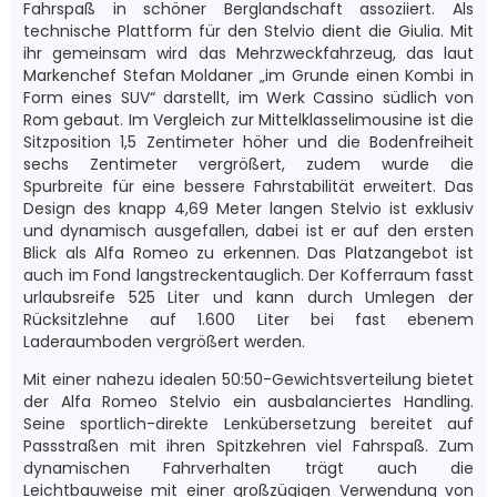
Fahrspaß in schöner Berglandschaft assoziiert. Als
technische Plattform für den Stelvio dient die Giulia. Mit
ihr gemeinsam wird das Mehrzweckfahrzeug, das laut
Markenchef Stefan Moldaner „im Grunde einen Kombi in
Form eines SUV“ darstellt, im Werk Cassino südlich von
Rom gebaut. Im Vergleich zur Mittelklasselimousine ist die
Sitzposition 1,5 Zentimeter höher und die Bodenfreiheit
sechs Zentimeter vergrößert, zudem wurde die
Spurbreite für eine bessere Fahrstabilität erweitert. Das
Design des knapp 4,69 Meter langen Stelvio ist exklusiv
und dynamisch ausgefallen, dabei ist er auf den ersten
Blick als Alfa Romeo zu erkennen. Das Platzangebot ist
auch im Fond langstreckentauglich. Der Kofferraum fasst
urlaubsreife 525 Liter und kann durch Umlegen der
Rücksitzlehne auf 1.600 Liter bei fast ebenem
Laderaumboden vergrößert werden.
Mit einer nahezu idealen 50:50-Gewichtsverteilung bietet
der Alfa Romeo Stelvio ein ausbalanciertes Handling.
Seine sportlich-direkte Lenkübersetzung bereitet auf
Passstraßen mit ihren Spitzkehren viel Fahrspaß. Zum
dynamischen Fahrverhalten trägt auch die
Leichtbauweise mit einer großzügigen Verwendung von