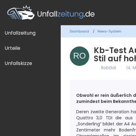
Dashboard
News-System
Unfallzeitung
Urteile
Kb-Test Au
Stil auf 
Unfallskizze
RobGal
14. 
Obwohl er rein äußerlich 
zumindest beim Bekannthei
Deren zweite Generation ha
Quattro 3,0 TDI die aus
„Sonderling“ bildet der A4 
Zentimeter mehr Bodenfr