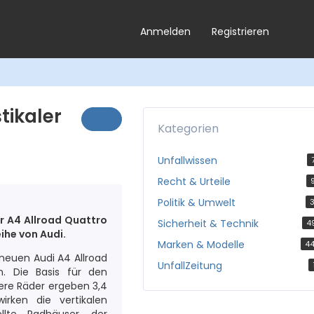
Anmelden
Registrieren
tikaler
Kategorien
Unfallwissen
Recht & Urteile
Politik & Umwelt
3
er A4 Allroad Quattro
Sicherheit & Technik
4
ihe von Audi.
Marken & Modelle
4
neuen Audi A4 Allroad
UnfallZeitung
. Die Basis für den
ßere Räder ergeben 3,4
rken die vertikalen