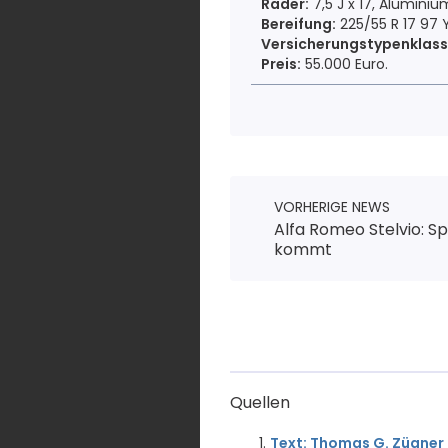
Räder:
7,5 J x 17, Aluminiu
Bereifung:
225/55 R 17 97 Y
Versicherungstypenklass
Preis:
55.000 Euro.
VORHERIGE NEWS
Alfa Romeo Stelvio: S
kommt
Quellen
Text: Thomas G. Zügner