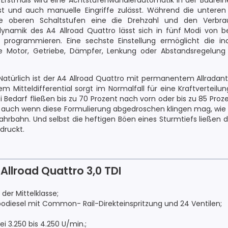
Erstmals wird eine Achtstufenwandlerautomatik in der Baureih
ist und auch manuelle Eingriffe zulässt. Während die unteren
die oberen Schaltstufen eine die Drehzahl und den Verbr
ynamik des A4 Allroad Quattro lässt sich in fünf Modi von b
rogrammieren. Eine sechste Einstellung ermöglicht die indi
 Motor, Getriebe, Dämpfer, Lenkung oder Abstandsregelung 
atürlich ist der A4 Allroad Quattro mit permanentem Allradant
m Mitteldifferential sorgt im Normalfall für eine Kraftverteil
 Bedarf fließen bis zu 70 Prozent nach vorn oder bis zu 85 Proze
n, auch wenn diese Formulierung abgedroschen klingen mag, wie 
ahrbahn. Und selbst die heftigen Böen eines Sturmtiefs ließen
druckt.
 Allroad Quattro 3,0 TDI
der Mittelklasse;
odiesel mit Common- Rail-Direkteinspritzung und 24 Ventilen;
i 3.250 bis 4.250 U/min.;