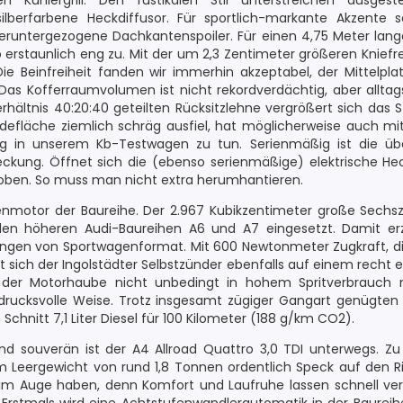
n Kühlergrill. Den rustikalen Stil unterstreichen ausgest
ilberfarbene Heckdiffusor. Für sportlich-markante Akzente 
heruntergezogene Dachkantenspoiler. Für einen 4,75 Meter la
 erstaunlich eng zu. Mit der um 2,3 Zentimeter größeren Kniefr
 Beinfreiheit fanden wir immerhin akzeptabel, der Mittelplat
as Kofferraumvolumen ist nicht rekordverdächtig, aber alltags
hältnis 40:20:40 geteilten Rücksitzlehne vergrößert sich das 
 Ladefläche ziemlich schräg ausfiel, hat möglicherweise auch m
ng in unserem Kb-Testwagen zu tun. Serienmäßig ist die üb
kung. Öffnet sich die (ebenso serienmäßige) elektrische Hec
oben. So muss man nicht extra herumhantieren.
zenmotor der Baureihe. Der 2.967 Kubikzentimeter große Sechszy
en höheren Audi-Baureihen A6 und A7 eingesetzt. Damit erz
tungen von Sportwagenformat. Mit 600 Newtonmeter Zugkraft, di
 sich der Ingolstädter Selbstzünder ebenfalls auf einem recht e
r der Motorhaube nicht unbedingt in hohem Spritverbrauch 
ndrucksvolle Weise. Trotz insgesamt zügiger Gangart genügte
hnitt 7,1 Liter Diesel für 100 Kilometer (188 g/km CO2).
nd souverän ist der A4 Allroad Quattro 3,0 TDI unterwegs. Zu 
m Leergewicht von rund 1,8 Tonnen ordentlich Speck auf den 
st im Auge haben, denn Komfort und Laufruhe lassen schnell ver