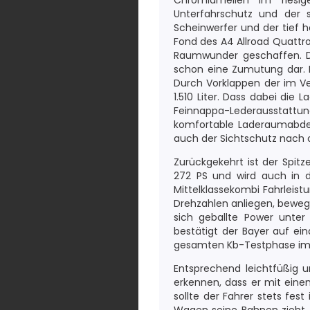
Chromlamellen im riesige
Unterfahrschutz und der s
Scheinwerfer und der tief 
Fond des A4 Allroad Quattro
Raumwunder geschaffen. Die
schon eine Zumutung dar. D
Durch Vorklappen der im Ver
1.510 Liter. Dass dabei die
Feinnappa-Lederausstattu
komfortable Laderaumabdec
auch der Sichtschutz nach 
Zurückgekehrt ist der Spit
272 PS und wird auch in d
Mittelklassekombi Fahrleis
Drehzahlen anliegen, bewegt
sich geballte Power unte
bestätigt der Bayer auf ei
gesamten Kb-Testphase im Sc
Entsprechend leichtfüßig u
erkennen, dass er mit eine
sollte der Fahrer stets fe