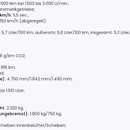
600 Nm bei 1.500 bis 3.000 U/min.;
omatikgetriebe;
 km/h:
5,5 sec.,
50 km/h (abgeregelt);
 5,7 Liter/100 km, außerorts: 5,0 Liter/100 km, insgesamt: 5,3 Lite
188 g/km CO2;
816 km;
d;
e):
4.750 mm/1.842 mm/1.493 mm;
is 1.510 Liter;
ht:
2.320 kg;
ungebremst):
1.900 kg/750 kg;
heiben innenbelüftet/Scheiben;