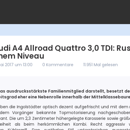
di A4 Allroad Quattro 3,0 TDI: Rus
hohem Niveau
Mai 2017 um 13:00
0 Kommentare
11.951 Mal gelesen
das ausdrucksstärkste Familienmitglied darstellt, besetzt d
tsgrad eher eine Nebenrolle innerhalb der Mittelklassebaure
ben die Ingolstädter optisch dezent aufgefrischt und mit dem 
 dem Vorgänger bekannte Topmotorisierung nachgeschoben
Avant. Die um 2,3 Zentimeter höhergelegte Karosserie sowie grö
eiheit als beim herkömmlichen Kombi. Recht aggressiv wi