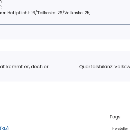
m;
;
en:
Haftpflicht: 16/Teilkasko: 26/Vollkasko: 25;
pät kommt er, doch er
Quartalsbilanz: Volks
Tags
 (Kb)
Hersteller