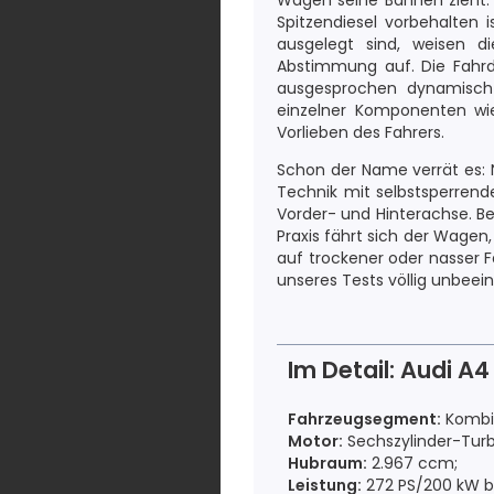
Wagen seine Bahnen zieht. 
Spitzendiesel vorbehalten 
ausgelegt sind, weisen 
Abstimmung auf. Die Fahrd
ausgesprochen dynamisch p
einzelner Komponenten wie
Vorlieben des Fahrers.
Schon der Name verrät es: N
Technik mit selbstsperrende
Vorder- und Hinterachse. Bei
Praxis fährt sich der Wage
auf trockener oder nasser F
unseres Tests völlig unbeein
Im Detail: Audi A4
Fahrzeugsegment:
Kombi 
Motor:
Sechszylinder-Turb
Hubraum:
2.967 ccm;
Leistung:
272 PS/200 kW be