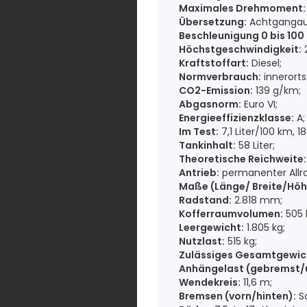
Maximales Drehmoment:
Übersetzung:
Achtgangaut
Beschleunigung 0 bis 100
Höchstgeschwindigkeit:
2
Kraftstoffart:
Diesel;
Normverbrauch:
innerorts:
CO2-Emission:
139 g/km;
Abgasnorm:
Euro VI;
Energieeffizienzklasse:
A;
Im Test:
7,1 Liter/100 km, 
Tankinhalt:
58 Liter;
Theoretische Reichweite:
Antrieb:
permanenter Allra
Maße (Länge/ Breite/Höh
Radstand:
2.818 mm;
Kofferraumvolumen:
505 b
Leergewicht:
1.805 kg;
Nutzlast:
515 kg;
Zulässiges Gesamtgewic
Anhängelast (gebremst/
Wendekreis:
11,6 m;
Bremsen (vorn/hinten):
Sc