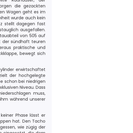
ellte Radhäuser, der
sorgen die gezackten
ngen Wagen geht es im
eiheit wurde auch kein
z stellt dagegen fast
tauglich ausgefallen.
Stauabteil von 505 auf
it der sündhaft teuren
eraus praktische und
kklappe, bewegt sich
linder erwirtschaftet
ielt der hochgelegte
e schon bei niedrigen
xklusiven Niveau. Dass
niederschlagen muss,
n ihm während unserer
keiner Phase lässt er
Rippen hat. Den Tacho
gessen, wie zügig der