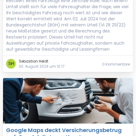
Restwert eines Fahrzeugs eine zentrale Rolle. Nach einem
Unfall stellt sich für viele Fahrzeughalter die Frage, wie viel
ihr beschädigtes Fahrzeug noch wert ist und wie dieser
Wert korrekt ermittelt wird. Am 02. Juli 2024 hat der
Bundesgerichtshof (BGH) mit seinem Urteil (VI ZR 211/22)
neue Maßstäbe gesetzt und die Berechnung des
Restwerts präzisiert. Dieses Urteil hat nicht nur
Auswirkungen auf private Fahrzeughalter, sondern auch
auf gewerbliche Geschädigte und Leasingfirmen
Sebastian Heldt
0 Kommentare
30. August 2024 um 10:17
Google Maps deckt Versicherungsbetrug