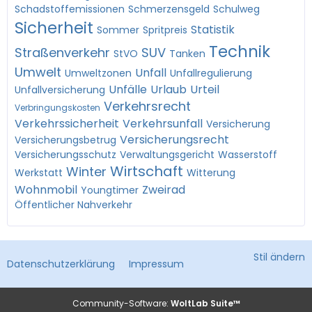
Schadstoffemissionen
Schmerzensgeld
Schulweg
Sicherheit
Statistik
Sommer
Spritpreis
Technik
Straßenverkehr
SUV
StVO
Tanken
Umwelt
Unfall
Umweltzonen
Unfallregulierung
Unfälle
Urlaub
Urteil
Unfallversicherung
Verkehrsrecht
Verbringungskosten
Verkehrssicherheit
Verkehrsunfall
Versicherung
Versicherungsrecht
Versicherungsbetrug
Versicherungsschutz
Verwaltungsgericht
Wasserstoff
Wirtschaft
Winter
Werkstatt
Witterung
Wohnmobil
Zweirad
Youngtimer
Öffentlicher Nahverkehr
Stil ändern
Datenschutzerklärung
Impressum
Community-Software:
WoltLab Suite™