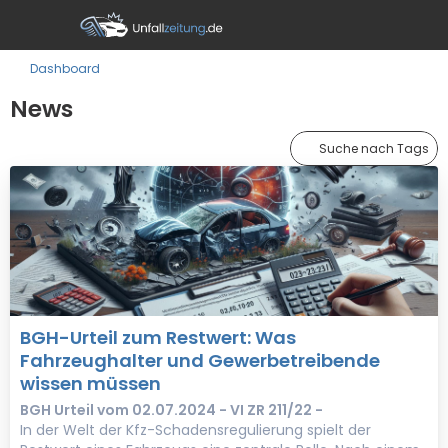
Dashboard
News
Suche nach Tags
BGH-Urteil zum Restwert: Was
Fahrzeughalter und Gewerbetreibende
wissen müssen
BGH Urteil vom 02.07.2024 - VI ZR 211/22 -
In der Welt der Kfz-Schadensregulierung spielt der