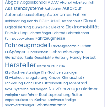
Abgas
Abgasskandal
ADAC
Alkohol
Arbeitsunfall
Assistenzsysteme
Autokauf
Autobahn
Autonomes Fahren
Automobilausstellung
Diesel
BGH-Urteil
Behinderung
Benzin
Datenschutz
Elektromobilität
Digitalisierung
Elektro
Dunkelheit
Entwicklung
Fahranfänger
Fahrrad
Fahrradfahrer
Fahrzeugmesse
Fahrzeugbewertung
Fahrzeugmodell
Farben
Fahrzeugreparatur
Fußgänger
Gebrauchtwagen
Führerschein
Gerichtsurteile
Handy
Herbst
Geschichte
Haftung
Hersteller
Infrastruktur
KBA
Kfz-Sachverständige
Kfz-Sachverständiger
Kinder
Klimaschutz
Kfz-Schadensregulierung
LKW
Motorrad
Lackierung
Licht
Luftreinhaltung
Nutzfahrzeuge
Oldtimer
Navi-Systeme
Neuwagen
Rechtsprechung
Reifen
Parkplatz
Radfahrer
Reparaturkosten
Rückruf
Sachverständige
Schadensersatz
Sachverständiger