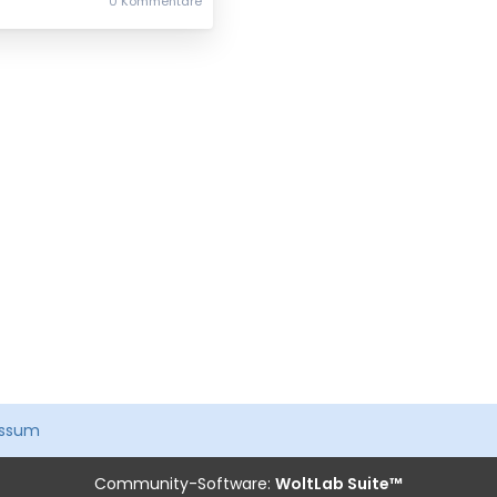
0 Kommentare
essum
Community-Software:
WoltLab Suite™