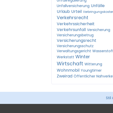
Unfallregulierung
Unfälle
Unfallversicherung
Urlaub
Urteil
Verbringungskoste
Verkehrsrecht
Verkehrssicherheit
Verkehrsunfall
Versicherung
Versicherungsbetrug
Versicherungsrecht
Versicherungsschutz
Verwaltungsgericht
Wasserstof
Winter
Werkstatt
Wirtschaft
Witterung
Wohnmobil
Youngtimer
Zweirad
Öffentlicher Nahverke
Stil