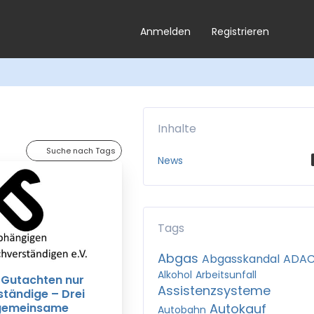
Anmelden
Registrieren
Inhalte
Suche nach Tags
News
Tags
Abgas
Abgasskandal
ADA
Alkohol
Arbeitsunfall
-Gutachten nur
Assistenzsysteme
ständige – Drei
 gemeinsame
Autokauf
Autobahn