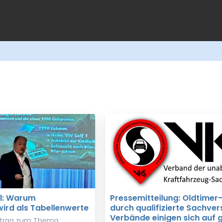
l: Warum
Pressemitteilung: Oldtimer
ird als Tabellenwerte
durch qualifizierte Sachver
Verbände einigen sich auf
ortrag zum Thema