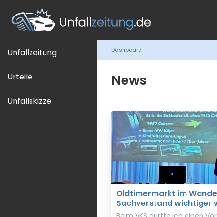
Dashboard
Unfallzeitung
Urteile
News
Unfallskizze
Oldtimermarkt im Wande
Sachverstand wichtiger w
Beim VKS durfte ich einen V