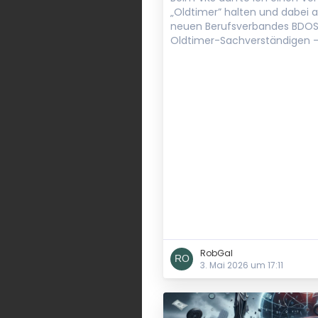
„Oldtimer” halten und dabei 
neuen Berufsverbandes BDOS
Oldtimer-Sachverständigen 
RobGal
3. Mai 2026 um 17:11