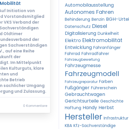
Mobilität
Automobilausstellung
uf Initiation von
Autonomes Fahren
nd Vorstandsmitglied
BGH-Urtei
Behinderung
Benzin
der VKS Verband der
Diesel
Datenschutz
-Sachverständigen
Digitalisierung
Dunkelheit
nd Oldtimer
 Bundesverband der
Elektromobilität
Elektro
igen Sachverständigen
Entwicklung
Fahranfänger
., auf eine Reihe
Fahrrad
Fahrradfahrer
ukunft der
Fahrzeugbewertung
digt. Im Mittelpunkt
Fahrzeugmesse
len Kulturguts, klare
Fahrzeugmodell
hten und
hte Betrieb
Farben
Fahrzeugreparatur
in sachlicher Umgang
Fußgänger
Führerschein
orgung und Zulassung.
Gebrauchtwagen
Gerichtsurteile
Geschichte
0 Kommentare
Handy
Herbst
Haftung
Hersteller
Infrastruktur
KBA
Kfz-Sachverständige