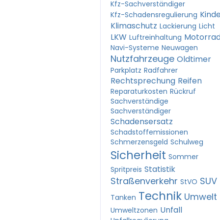
Kfz-Sachverständiger
Kind
Kfz-Schadensregulierung
Klimaschutz
Lackierung
Licht
LKW
Motorra
Luftreinhaltung
Navi-Systeme
Neuwagen
Nutzfahrzeuge
Oldtimer
Parkplatz
Radfahrer
Rechtsprechung
Reifen
Reparaturkosten
Rückruf
Sachverständige
Sachverständiger
Schadensersatz
Schadstoffemissionen
Schmerzensgeld
Schulweg
Sicherheit
Sommer
Statistik
Spritpreis
Straßenverkehr
SUV
StVO
Technik
Umwelt
Tanken
Unfall
Umweltzonen