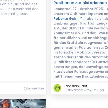
Positionen zur historischen 
auch die Gründung des
V – Berufsverband der
Rennerod, 27. Oktober 2025 – A
– bekannt geben.
unserem Oldtimer-Experten u
Roberto Galifi
, haben sich 
unabhängigen Kraftfahrzeug
e.V., der DEUVET Bundesverba
Youngtimer e.V. und der BVSK
freiberuflichen und unabhäng
für das Kraftfahrzeugwesen e.V
gemeinsamer Positionen zur Z
historischen Mobilität verstän
stehen der Erhalt des automobi
Qualitätsstandards für Gutac
Bewertungen, der umweltgerec
klassischer Fahrzeuge sowie e
mit Themen wie Ersatzteilvers
Sebastian Heldt
0 Kommentare
18. November 2025 um 11:59