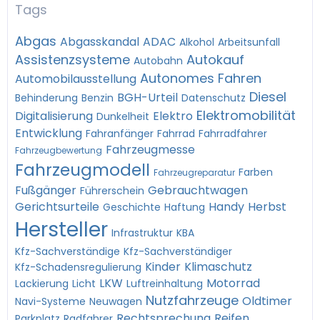
Tags
Abgas
Abgasskandal
ADAC
Alkohol
Arbeitsunfall
Assistenzsysteme
Autokauf
Autobahn
Autonomes Fahren
Automobilausstellung
Diesel
BGH-Urteil
Behinderung
Benzin
Datenschutz
Elektromobilität
Digitalisierung
Elektro
Dunkelheit
Entwicklung
Fahranfänger
Fahrrad
Fahrradfahrer
Fahrzeugmesse
Fahrzeugbewertung
Fahrzeugmodell
Farben
Fahrzeugreparatur
Fußgänger
Gebrauchtwagen
Führerschein
Gerichtsurteile
Handy
Herbst
Geschichte
Haftung
Hersteller
Infrastruktur
KBA
Kfz-Sachverständige
Kfz-Sachverständiger
Kinder
Klimaschutz
Kfz-Schadensregulierung
LKW
Motorrad
Lackierung
Licht
Luftreinhaltung
Nutzfahrzeuge
Oldtimer
Navi-Systeme
Neuwagen
Rechtsprechung
Reifen
Parkplatz
Radfahrer