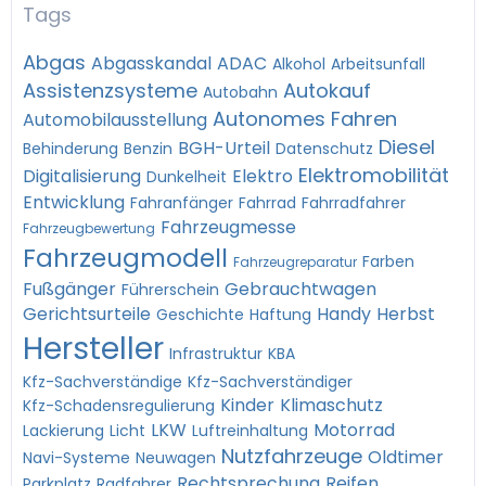
Tags
Abgas
Abgasskandal
ADAC
Alkohol
Arbeitsunfall
Assistenzsysteme
Autokauf
Autobahn
Autonomes Fahren
Automobilausstellung
Diesel
BGH-Urteil
Behinderung
Benzin
Datenschutz
Elektromobilität
Digitalisierung
Elektro
Dunkelheit
Entwicklung
Fahranfänger
Fahrrad
Fahrradfahrer
Fahrzeugmesse
Fahrzeugbewertung
Fahrzeugmodell
Farben
Fahrzeugreparatur
Fußgänger
Gebrauchtwagen
Führerschein
Gerichtsurteile
Handy
Herbst
Geschichte
Haftung
Hersteller
Infrastruktur
KBA
Kfz-Sachverständige
Kfz-Sachverständiger
Kinder
Klimaschutz
Kfz-Schadensregulierung
LKW
Motorrad
Lackierung
Licht
Luftreinhaltung
Nutzfahrzeuge
Oldtimer
Navi-Systeme
Neuwagen
Rechtsprechung
Reifen
Parkplatz
Radfahrer