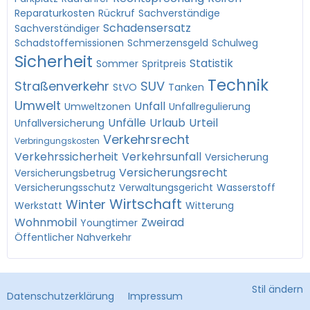
Reparaturkosten
Rückruf
Sachverständige
Schadensersatz
Sachverständiger
Schadstoffemissionen
Schmerzensgeld
Schulweg
Sicherheit
Statistik
Sommer
Spritpreis
Technik
Straßenverkehr
SUV
StVO
Tanken
Umwelt
Unfall
Umweltzonen
Unfallregulierung
Unfälle
Urlaub
Urteil
Unfallversicherung
Verkehrsrecht
Verbringungskosten
Verkehrssicherheit
Verkehrsunfall
Versicherung
Versicherungsrecht
Versicherungsbetrug
Versicherungsschutz
Verwaltungsgericht
Wasserstoff
Wirtschaft
Winter
Werkstatt
Witterung
Wohnmobil
Zweirad
Youngtimer
Öffentlicher Nahverkehr
Stil ändern
Datenschutzerklärung
Impressum