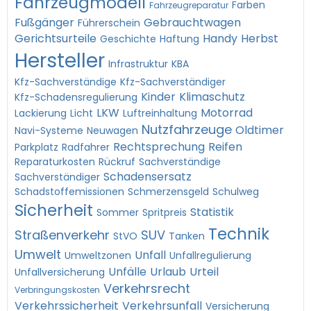
Fahrzeugmodell
Farben
Fahrzeugreparatur
Fußgänger
Gebrauchtwagen
Führerschein
Gerichtsurteile
Handy
Herbst
Geschichte
Haftung
Hersteller
Infrastruktur
KBA
Kfz-Sachverständige
Kfz-Sachverständiger
Kinder
Klimaschutz
Kfz-Schadensregulierung
LKW
Motorrad
Lackierung
Licht
Luftreinhaltung
Nutzfahrzeuge
Oldtimer
Navi-Systeme
Neuwagen
Rechtsprechung
Reifen
Parkplatz
Radfahrer
Reparaturkosten
Rückruf
Sachverständige
Schadensersatz
Sachverständiger
Schadstoffemissionen
Schmerzensgeld
Schulweg
Sicherheit
Statistik
Sommer
Spritpreis
Technik
Straßenverkehr
SUV
StVO
Tanken
Umwelt
Unfall
Umweltzonen
Unfallregulierung
Unfälle
Urlaub
Urteil
Unfallversicherung
Verkehrsrecht
Verbringungskosten
Verkehrssicherheit
Verkehrsunfall
Versicherung