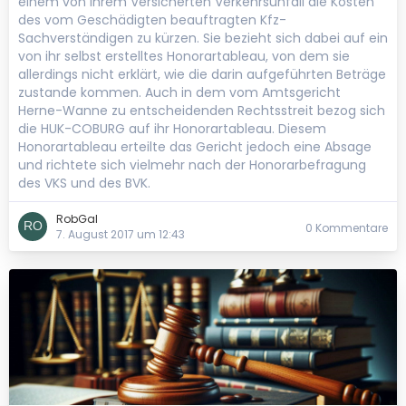
einem von ihrem Versicherten Verkehrsunfall die Kosten
des vom Geschädigten beauftragten Kfz-
Sachverständigen zu kürzen. Sie bezieht sich dabei auf ein
von ihr selbst erstelltes Honorartableau, von dem sie
allerdings nicht erklärt, wie die darin aufgeführten Beträge
zustande kommen. Auch in dem vom Amtsgericht
Herne-Wanne zu entscheidenden Rechtsstreit bezog sich
die HUK-COBURG auf ihr Honorartableau. Diesem
Honorartableau erteilte das Gericht jedoch eine Absage
und richtete sich vielmehr nach der Honorarbefragung
des VKS und des BVK.
RobGal
0 Kommentare
7. August 2017 um 12:43