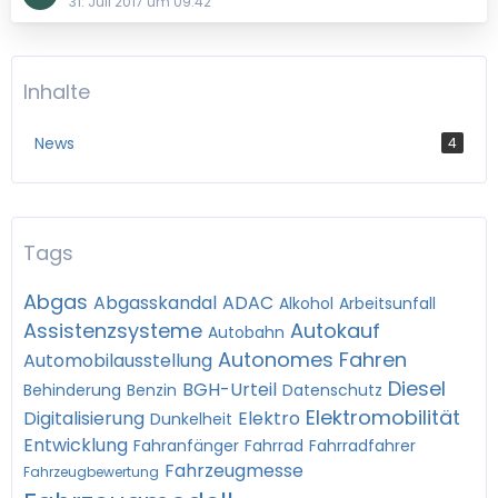
31. Juli 2017 um 09:42
Inhalte
News
4
Tags
Abgas
Abgasskandal
ADAC
Alkohol
Arbeitsunfall
Assistenzsysteme
Autokauf
Autobahn
Autonomes Fahren
Automobilausstellung
Diesel
BGH-Urteil
Behinderung
Benzin
Datenschutz
Elektromobilität
Digitalisierung
Elektro
Dunkelheit
Entwicklung
Fahranfänger
Fahrrad
Fahrradfahrer
Fahrzeugmesse
Fahrzeugbewertung