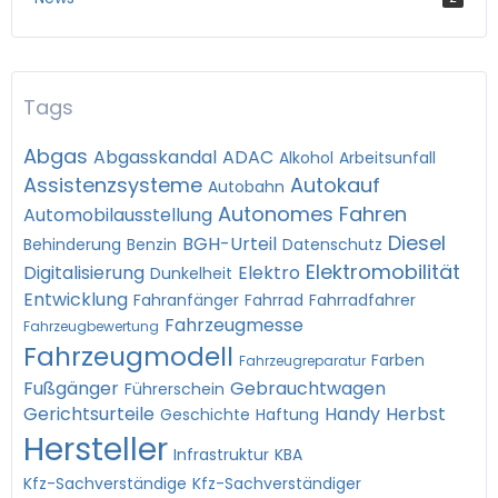
Tags
Abgas
Abgasskandal
ADAC
Alkohol
Arbeitsunfall
Assistenzsysteme
Autokauf
Autobahn
Autonomes Fahren
Automobilausstellung
Diesel
BGH-Urteil
Behinderung
Benzin
Datenschutz
Elektromobilität
Digitalisierung
Elektro
Dunkelheit
Entwicklung
Fahranfänger
Fahrrad
Fahrradfahrer
Fahrzeugmesse
Fahrzeugbewertung
Fahrzeugmodell
Farben
Fahrzeugreparatur
Fußgänger
Gebrauchtwagen
Führerschein
Gerichtsurteile
Handy
Herbst
Geschichte
Haftung
Hersteller
Infrastruktur
KBA
Kfz-Sachverständige
Kfz-Sachverständiger