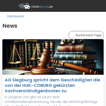
Dashboard
News
Suche nach Tags
AG Siegburg spricht dem Geschädigten die
von der HUK-COBURG gekürzten
Sachverständigenkosten zu
In jüngster Zeit gibt es kaum eine
Unfallschadenabrechnung, bei der der eintrittspflichtige