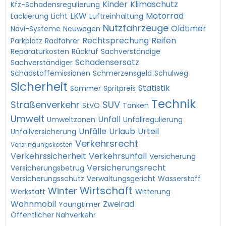
Kinder
Klimaschutz
Kfz-Schadensregulierung
LKW
Motorrad
Lackierung
Licht
Luftreinhaltung
Nutzfahrzeuge
Oldtimer
Navi-Systeme
Neuwagen
Rechtsprechung
Reifen
Parkplatz
Radfahrer
Reparaturkosten
Rückruf
Sachverständige
Schadensersatz
Sachverständiger
Schadstoffemissionen
Schmerzensgeld
Schulweg
Sicherheit
Statistik
Sommer
Spritpreis
Technik
Straßenverkehr
SUV
StVO
Tanken
Umwelt
Unfall
Umweltzonen
Unfallregulierung
Unfälle
Urlaub
Urteil
Unfallversicherung
Verkehrsrecht
Verbringungskosten
Verkehrssicherheit
Verkehrsunfall
Versicherung
Versicherungsrecht
Versicherungsbetrug
Versicherungsschutz
Verwaltungsgericht
Wasserstoff
Wirtschaft
Winter
Werkstatt
Witterung
Wohnmobil
Zweirad
Youngtimer
Öffentlicher Nahverkehr