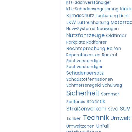
Kfz-Sachverständiger
Kind
Kfz-Schadensregulierung
Klimaschutz
Lackierung
Licht
LKW
Motorra
Luftreinhaltung
Navi-Systeme
Neuwagen
Nutzfahrzeuge
Oldtimer
Parkplatz
Radfahrer
Rechtsprechung
Reifen
Reparaturkosten
Rückruf
Sachverständige
Sachverständiger
Schadensersatz
Schadstoffemissionen
Schmerzensgeld
Schulweg
Sicherheit
Sommer
Statistik
Spritpreis
Straßenverkehr
SUV
StVO
Technik
Umwelt
Tanken
Unfall
Umweltzonen