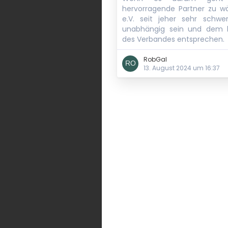
hervorragende Partner zu wä
e.V. seit jeher sehr schwer
unabhängig sein und dem h
des Verbandes entsprechen.
RobGal
13. August 2024 um 16:37