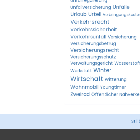
Unfallregulierung
Unfälle
Unfallversicherung
Urlaub
Urteil
Verbringungskoste
Verkehrsrecht
Verkehrssicherheit
Verkehrsunfall
Versicherung
Versicherungsbetrug
Versicherungsrecht
Versicherungsschutz
Verwaltungsgericht
Wasserstof
Winter
Werkstatt
Wirtschaft
Witterung
Wohnmobil
Youngtimer
Zweirad
Öffentlicher Nahverke
Stil