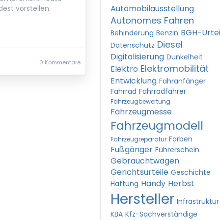
Automobilausstellung
st vorstellen.
Autonomes Fahren
BGH-Urtei
Behinderung
Benzin
Diesel
Datenschutz
Digitalisierung
Dunkelheit
0 Kommentare
Elektromobilität
Elektro
Entwicklung
Fahranfänger
Fahrrad
Fahrradfahrer
Fahrzeugbewertung
Fahrzeugmesse
Fahrzeugmodell
Farben
Fahrzeugreparatur
Fußgänger
Führerschein
Gebrauchtwagen
Gerichtsurteile
Geschichte
Handy
Herbst
Haftung
Hersteller
Infrastruktur
KBA
Kfz-Sachverständige