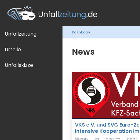
Dashboard
Unfallzeitung
Urteile
News
Unfallskizze
VKS e.V. und SVG Euro-Z
intensive Kooperation im
Wenn es darum geht F