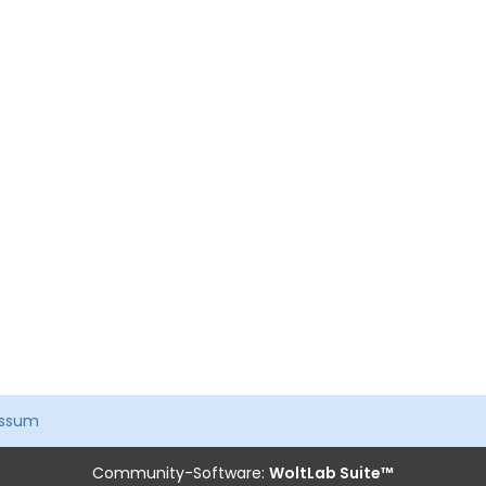
essum
Community-Software:
WoltLab Suite™