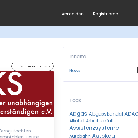
Anmelden
Registrieren
Inhalte
Suche nach Tags
News
Tags
Abgas
Abgasskandal
ADA
Alkohol
Arbeitsunfall
Assistenzsysteme
r Ferngutachten
Autokauf
Autobahn
 empfohlen. Heute