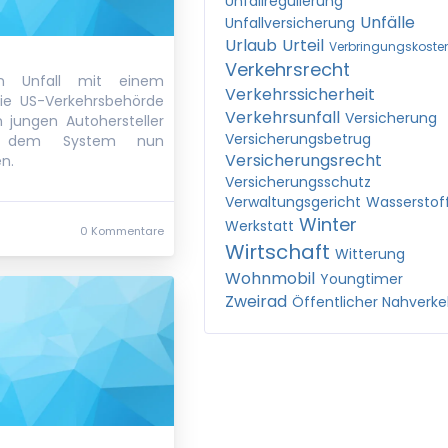
Unfallregulierung
Unfälle
Unfallversicherung
Urlaub
Urteil
Verbringungskoste
Verkehrsrecht
n Unfall mit einem
Verkehrssicherheit
die US-Verkehrsbehörde
Verkehrsunfall
Versicherung
 jungen Autohersteller
Versicherungsbetrug
n dem System nun
Versicherungsrecht
n.
Versicherungsschutz
Verwaltungsgericht
Wasserstof
Winter
Werkstatt
0 Kommentare
Wirtschaft
Witterung
Wohnmobil
Youngtimer
Zweirad
Öffentlicher Nahverke