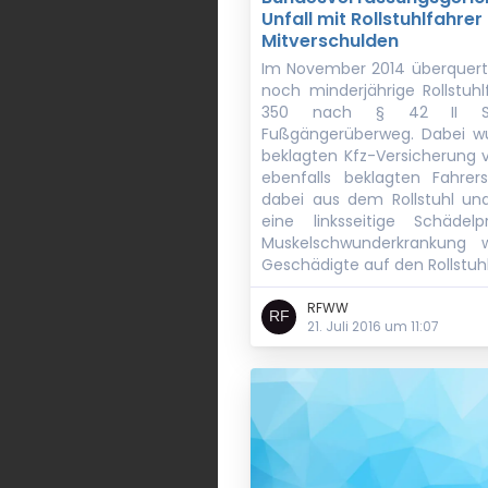
Unfall mit Rollstuhlfahre
Mitverschulden
Im November 2014 überquerte
noch minderjährige Rollstuh
350 nach § 42 II StV
Fußgängerüberweg. Dabei w
beklagten Kfz-Versicherung 
ebenfalls beklagten Fahrer
dabei aus dem Rollstuhl und 
eine linksseitige Schädelp
Muskelschwunderkrankung 
Geschädigte auf den Rollstuh
RFWW
21. Juli 2016 um 11:07