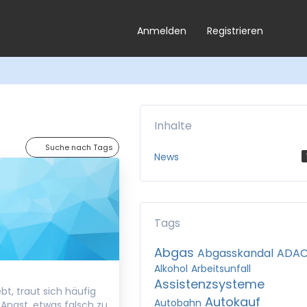
Anmelden
Registrieren
Inhalte
Suche nach Tags
News
Tags
Abgas
Abgasskandal
ADA
Alkohol
Arbeitsunfall
Assistenzsysteme
bt, traut sich häufig
Autokauf
Autobahn
s Angst, etwas falsch zu