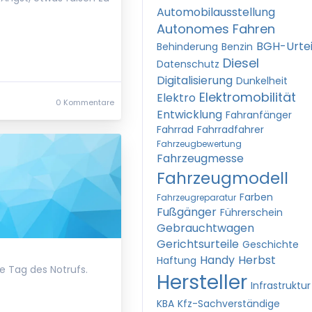
Automobilausstellung
Autonomes Fahren
BGH-Urtei
Behinderung
Benzin
Diesel
Datenschutz
Digitalisierung
Dunkelheit
Elektromobilität
Elektro
0 Kommentare
Entwicklung
Fahranfänger
Fahrrad
Fahrradfahrer
Fahrzeugbewertung
Fahrzeugmesse
Fahrzeugmodell
Farben
Fahrzeugreparatur
Fußgänger
Führerschein
Gebrauchtwagen
Gerichtsurteile
Geschichte
Handy
Herbst
Haftung
he Tag des Notrufs.
Hersteller
Infrastruktur
KBA
Kfz-Sachverständige