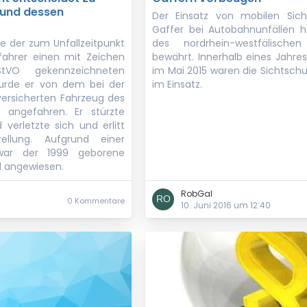
r und dessen
Der Einsatz von mobilen Sic
Gaffer bei Autobahnunfällen 
 der zum Unfallzeitpunkt
des nordrhein-westfälischen
lfahrer einen mit Zeichen
bewährt. Innerhalb eines Jahres
O gekennzeichneten
im Mai 2015 waren die Sichtsch
urde er von dem bei der
im Einsatz.
versicherten Fahrzeug des
s angefahren. Er stürzte
verletzte sich und erlitt
rellung. Aufgrund einer
war der 1999 geborene
l angewiesen.
RobGal
0 Kommentare
10. Juni 2016 um 12:40