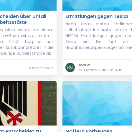
cheiden über Unfall
Ermittlungen gegen Tesla!
beitsstätte
Nach dem ersten tödliche
 am Main wurde an einem
selbstfahrenden Auto leitete 
eim-Gustavsburg im Kreis
NHTSA Ermittlungen gegen den
m 7.1.2011 bog er aus
Tesla ein. Der hat a
er Autobahnabfahrt in die
Nachbesserungen vorgenomme
rspurige Bundesstraße ab.
RobGal
0 Kommentare
20. Oktober 2016 um 14:10
t entscheidet zu
Gaffern vorbeugen