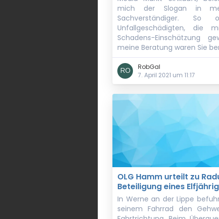
mich der Slogan in me
Sachverständiger. So
Unfallgeschädigten, die 
Schadens-Einschätzung ge
meine Beratung waren Sie ber
RobGal
7. April 2021 um 11:17
OLG Hamm urteilt zu Radu
Beteiligung eines Elfjähri
In Werne an der Lippe befuhr
seinem Fahrrad den Gehwe
Fahrtrichtung. Beim Überque