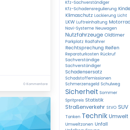
Kfz-Sachverständiger
Kind
Kfz-Schadensregulierung
Klimaschutz
Lackierung
Licht
LKW
Motorra
Luftreinhaltung
Navi-Systeme
Neuwagen
Nutzfahrzeuge
Oldtimer
Parkplatz
Radfahrer
Rechtsprechung
Reifen
Reparaturkosten
Rückruf
Sachverständige
Sachverständiger
Schadensersatz
Schadstoffemissionen
Schmerzensgeld
Schulweg
0 Kommentare
Sicherheit
Sommer
Statistik
Spritpreis
Straßenverkehr
SUV
StVO
Technik
Umwelt
Tanken
Unfall
Umweltzonen