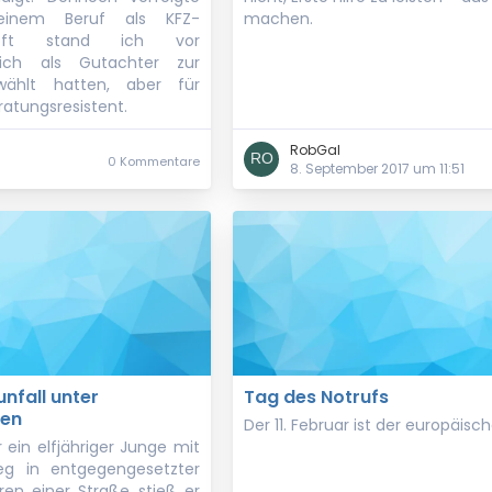
inem Beruf als KFZ-
machen.
 oft stand ich vor
mich als Gutachter zur
wählt hatten, aber für
atungsresistent.
RobGal
0 Kommentare
8. September 2017 um 11:51
nfall unter
Tag des Notrufs
gen
Der 11. Februar ist der europäisc
 ein elfjähriger Junge mit
g in entgegengesetzter
ren einer Straße stieß er