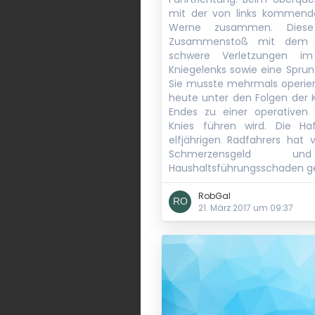
mit der von links kommende
Werne zusammen. Dies
Zusammenstoß mit dem Fa
schwere Verletzungen i
Kniegelenks sowie eine Sprun
Sie musste mehrmals operier
heute unter den Folgen der K
Endes zu einer operativen 
Knies führen wird. Die Haf
elfjährigen Radfahrers hat v
Schmerzensgeld 
Haushaltsführungsschaden ge
RobGal
21. März 2017 um 09:37