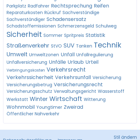
Rechtsprechung
Reifen
Parkplatz
Radfahrer
Reparaturkosten
Rückruf
Sachverständige
Schadensersatz
Sachverständiger
Schadstoffemissionen
Schmerzensgeld
Schulweg
Sicherheit
Statistik
Sommer
Spritpreis
Technik
Straßenverkehr
SUV
StVO
Tanken
Umwelt
Unfall
Umweltzonen
Unfallregulierung
Unfälle
Urlaub
Urteil
Unfallversicherung
Verkehrsrecht
Verbringungskosten
Verkehrssicherheit
Verkehrsunfall
Versicherung
Versicherungsrecht
Versicherungsbetrug
Versicherungsschutz
Verwaltungsgericht
Wasserstoff
Wirtschaft
Winter
Werkstatt
Witterung
Wohnmobil
Zweirad
Youngtimer
Öffentlicher Nahverkehr
Stil ändern