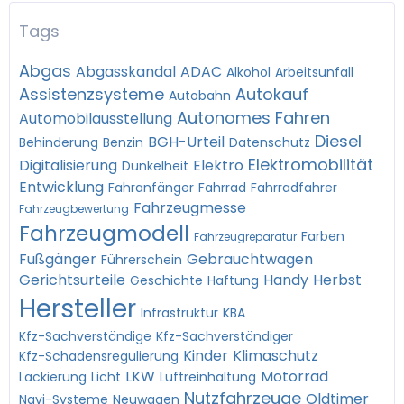
Tags
Abgas
Abgasskandal
ADAC
Alkohol
Arbeitsunfall
Assistenzsysteme
Autokauf
Autobahn
Autonomes Fahren
Automobilausstellung
Diesel
BGH-Urteil
Behinderung
Benzin
Datenschutz
Elektromobilität
Digitalisierung
Elektro
Dunkelheit
Entwicklung
Fahranfänger
Fahrrad
Fahrradfahrer
Fahrzeugmesse
Fahrzeugbewertung
Fahrzeugmodell
Farben
Fahrzeugreparatur
Fußgänger
Gebrauchtwagen
Führerschein
Gerichtsurteile
Handy
Herbst
Geschichte
Haftung
Hersteller
Infrastruktur
KBA
Kfz-Sachverständige
Kfz-Sachverständiger
Kinder
Klimaschutz
Kfz-Schadensregulierung
LKW
Motorrad
Lackierung
Licht
Luftreinhaltung
Nutzfahrzeuge
Oldtimer
Navi-Systeme
Neuwagen