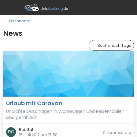
Dashboard
News
Suche nach Tags
Urlaub mit Caravan
Undichte Gasanlagen in Wohnwagen und Reisemobilen
sind gefährlich.
RobGal
0 Kommentare
15. Juli 2017 um 15:50