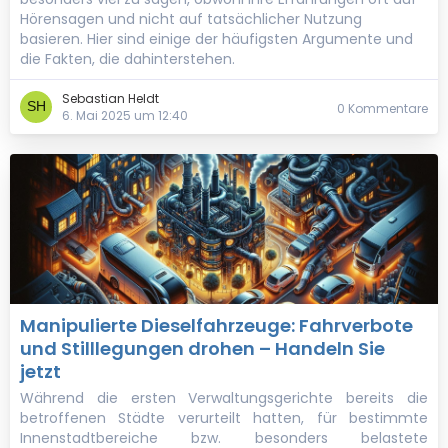
Hörensagen und nicht auf tatsächlicher Nutzung
basieren. Hier sind einige der häufigsten Argumente und
die Fakten, die dahinterstehen.
Sebastian Heldt
0 Kommentare
6. Mai 2025 um 12:40
Manipulierte Dieselfahrzeuge: Fahrverbote
und Stilllegungen drohen – Handeln Sie
jetzt
Während die ersten Verwaltungsgerichte bereits die
betroffenen Städte verurteilt hatten, für bestimmte
Innenstadtbereiche bzw. besonders belastete