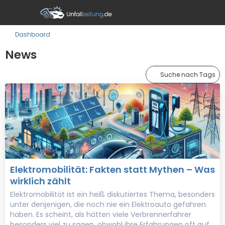
Dashboard
News
Suche nach Tags
Elektromobilität: Fakten statt Mythen – Was
wirklich zählt
Elektromobilität ist ein heiß diskutiertes Thema, besonders
unter denjenigen, die noch nie ein Elektroauto gefahren
haben. Es scheint, als hätten viele Verbrennerfahrer
besonders viel zu sagen, obwohl ihre Erfahrungen oft auf