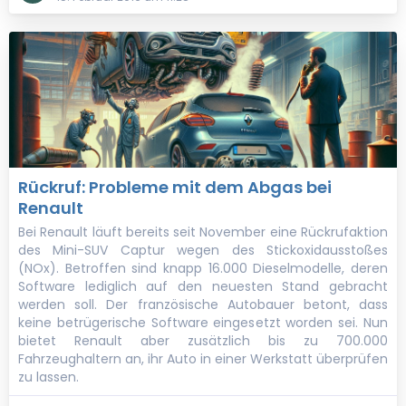
Rückruf: Probleme mit dem Abgas bei
Renault
Bei Renault läuft bereits seit November eine Rückrufaktion
des Mini-SUV Captur wegen des Stickoxidausstoßes
(NOx). Betroffen sind knapp 16.000 Dieselmodelle, deren
Software lediglich auf den neuesten Stand gebracht
werden soll. Der französische Autobauer betont, dass
keine betrügerische Software eingesetzt worden sei. Nun
bietet Renault aber zusätzlich bis zu 700.000
Fahrzeughaltern an, ihr Auto in einer Werkstatt überprüfen
zu lassen.