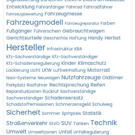
Entwicklung
Fahranfänger
Fahrrad
Fahrradfahrer
Fahrzeugmesse
Fahrzeugbewertung
Fahrzeugmodell
Farben
Fahrzeugreparatur
Fußgänger
Gebrauchtwagen
Führerschein
Gerichtsurteile
Handy
Herbst
Geschichte
Haftung
Hersteller
Infrastruktur
KBA
Kfz-Sachverständige
Kfz-Sachverständiger
Kinder
Klimaschutz
Kfz-Schadensregulierung
LKW
Motorrad
Lackierung
Licht
Luftreinhaltung
Nutzfahrzeuge
Oldtimer
Navi-Systeme
Neuwagen
Rechtsprechung
Reifen
Parkplatz
Radfahrer
Reparaturkosten
Rückruf
Sachverständige
Schadensersatz
Sachverständiger
Schadstoffemissionen
Schmerzensgeld
Schulweg
Sicherheit
Statistik
Sommer
Spritpreis
Technik
Straßenverkehr
SUV
StVO
Tanken
Umwelt
Unfall
Umweltzonen
Unfallregulierung