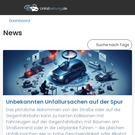
Dashboard
News
Suche nach Tags
Unbekannten Unfallursachen auf der Spur
Das plötzliche Abkommen von der Straße oder auf die
Gegenfahrbahn kann zu harten Kollisionen mit
Fahrzeugen auf der Gegenfahrbahn, mit Bäumen am
Straßenrand oder in die Leitplanke führen – die üblichen
Unfallursachen wie zu hohe Geschwindigkeit oder Alkohol