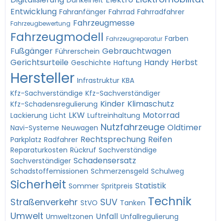
Dunkelheit
Entwicklung
Fahranfänger
Fahrrad
Fahrradfahrer
Fahrzeugmesse
Fahrzeugbewertung
Fahrzeugmodell
Farben
Fahrzeugreparatur
Fußgänger
Gebrauchtwagen
Führerschein
Gerichtsurteile
Handy
Herbst
Geschichte
Haftung
Hersteller
Infrastruktur
KBA
Kfz-Sachverständige
Kfz-Sachverständiger
Kinder
Klimaschutz
Kfz-Schadensregulierung
LKW
Motorrad
Lackierung
Licht
Luftreinhaltung
Nutzfahrzeuge
Oldtimer
Navi-Systeme
Neuwagen
Rechtsprechung
Reifen
Parkplatz
Radfahrer
Reparaturkosten
Rückruf
Sachverständige
Schadensersatz
Sachverständiger
Schadstoffemissionen
Schmerzensgeld
Schulweg
Sicherheit
Statistik
Sommer
Spritpreis
Technik
Straßenverkehr
SUV
StVO
Tanken
Umwelt
Unfall
Umweltzonen
Unfallregulierung