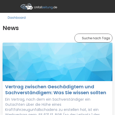
Dashboard
News
Suche nach Tags
Vertrag zwischen Geschädigtem und
Sachverständigem: Was Sie wissen sollten
Ein Vertrag, nach dem ein Sachverständiger ein
Gutachten über die Höhe eines
Kraftfahrzeugunfallschadens zu erstellen hat, ist ein
Werkvertrag gem. §§ 631 ff. BGB (so der Leitsatz 1 des