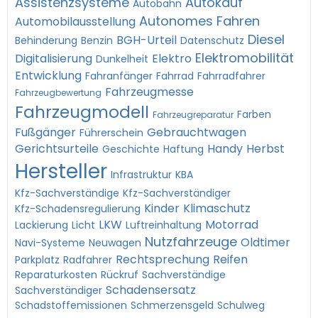
Assistenzsysteme
Autokauf
Autobahn
Autonomes Fahren
Automobilausstellung
Diesel
BGH-Urteil
Behinderung
Benzin
Datenschutz
Elektromobilität
Digitalisierung
Elektro
Dunkelheit
Entwicklung
Fahranfänger
Fahrrad
Fahrradfahrer
Fahrzeugmesse
Fahrzeugbewertung
Fahrzeugmodell
Farben
Fahrzeugreparatur
Fußgänger
Gebrauchtwagen
Führerschein
Gerichtsurteile
Handy
Herbst
Geschichte
Haftung
Hersteller
Infrastruktur
KBA
Kfz-Sachverständige
Kfz-Sachverständiger
Kinder
Klimaschutz
Kfz-Schadensregulierung
LKW
Motorrad
Lackierung
Licht
Luftreinhaltung
Nutzfahrzeuge
Oldtimer
Navi-Systeme
Neuwagen
Rechtsprechung
Reifen
Parkplatz
Radfahrer
Reparaturkosten
Rückruf
Sachverständige
Schadensersatz
Sachverständiger
Schadstoffemissionen
Schmerzensgeld
Schulweg