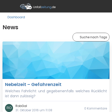
Dashboard
News
Suche nach Tags
Nebelzeit – Gefahrenzeit
Welches Fahrlicht und gegebenenfalls welches Rücklicht
ist dann zulässig?
RobGal
0 Kommentare
31. Oktober 2016 um 11:08