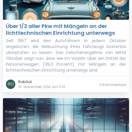
Über 1/3 aller Pkw mit Mängeln an der
lichttechnischen Einrichtung unterwegs
Seit 1957 wird den Autofahrern in jedem Oktober
angeboten, die Beleuchtung ihres Fahrzeugs kostenlos
überprüfen zu lassen. Das Zwischenergebnis von Mitte
Oktober zeigt nun, dass wie im Vorjahr über ein Drittel der
Personenwagen (39,3 Prozent) mit Mängeln an der
lichttechnischen Einrichtung unterwegs sind.
RobGal
0 Kommentare
10. November 2014 um 11:10