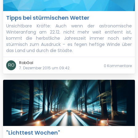
Tipps bei stürmischen Wetter
Unsichtbare Kräfte: Auch wenn der astronomische
Winteranfang am 22.12. nicht mehr weit entfernt ist,
kommt die herbstliche Jahreszeit immer noch sehr
stürmisch zum Ausdruck – es fegen heftige Winde über
das Land und durch die Städte.
RobGal
0 Kommentare
7. Dezember 2015 um 09:42
"Lichttest Wochen"