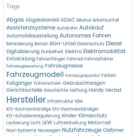
Tags
Abgas
Abgasskandal
ADAC
Alkohol
Arbeitsunfall
Assistenzsysteme
Autokauf
Autobahn
Autonomes Fahren
Automobilausstellung
Diesel
BGH-Urteil
Behinderung
Benzin
Datenschutz
Elektromobilität
Digitalisierung
Elektro
Dunkelheit
Entwicklung
Fahranfänger
Fahrrad
Fahrradfahrer
Fahrzeugmesse
Fahrzeugbewertung
Fahrzeugmodell
Farben
Fahrzeugreparatur
Fußgänger
Gebrauchtwagen
Führerschein
Gerichtsurteile
Handy
Herbst
Geschichte
Haftung
Hersteller
Infrastruktur
KBA
Kfz-Sachverständige
Kfz-Sachverständiger
Kinder
Klimaschutz
Kfz-Schadensregulierung
LKW
Motorrad
Lackierung
Licht
Luftreinhaltung
Nutzfahrzeuge
Oldtimer
Navi-Systeme
Neuwagen