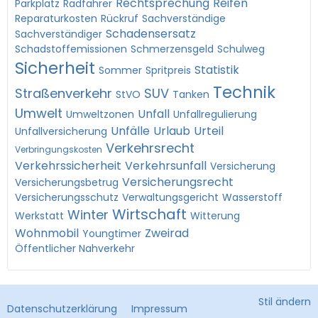
Rechtsprechung
Reifen
Parkplatz
Radfahrer
Reparaturkosten
Rückruf
Sachverständige
Schadensersatz
Sachverständiger
Schadstoffemissionen
Schmerzensgeld
Schulweg
Sicherheit
Statistik
Sommer
Spritpreis
Technik
Straßenverkehr
SUV
StVO
Tanken
Umwelt
Unfall
Umweltzonen
Unfallregulierung
Unfälle
Urlaub
Urteil
Unfallversicherung
Verkehrsrecht
Verbringungskosten
Verkehrssicherheit
Verkehrsunfall
Versicherung
Versicherungsrecht
Versicherungsbetrug
Versicherungsschutz
Verwaltungsgericht
Wasserstoff
Wirtschaft
Winter
Werkstatt
Witterung
Wohnmobil
Zweirad
Youngtimer
Öffentlicher Nahverkehr
Stil ändern
Datenschutzerklärung
Impressum