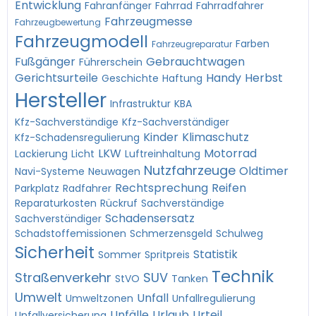
Entwicklung
Fahranfänger
Fahrrad
Fahrradfahrer
Fahrzeugmesse
Fahrzeugbewertung
Fahrzeugmodell
Farben
Fahrzeugreparatur
Fußgänger
Gebrauchtwagen
Führerschein
Gerichtsurteile
Handy
Herbst
Geschichte
Haftung
Hersteller
Infrastruktur
KBA
Kfz-Sachverständige
Kfz-Sachverständiger
Kinder
Klimaschutz
Kfz-Schadensregulierung
LKW
Motorrad
Lackierung
Licht
Luftreinhaltung
Nutzfahrzeuge
Oldtimer
Navi-Systeme
Neuwagen
Rechtsprechung
Reifen
Parkplatz
Radfahrer
Reparaturkosten
Rückruf
Sachverständige
Schadensersatz
Sachverständiger
Schadstoffemissionen
Schmerzensgeld
Schulweg
Sicherheit
Statistik
Sommer
Spritpreis
Technik
Straßenverkehr
SUV
StVO
Tanken
Umwelt
Unfall
Umweltzonen
Unfallregulierung
Unfälle
Urlaub
Urteil
Unfallversicherung