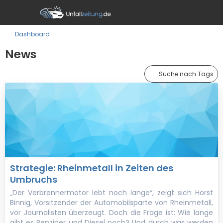
Dashboard
News
Suche nach Tags
Strategie: Rheinmetall in Zeiten des
Umbruchs
„Der Verbrennermotor lebt noch lange“, zeigt sich Horst
Binnig, Vorsitzender der Automobilsparte von Rheinmetall,
vor Journalisten überzeugt. Doch die Frage ist: Wie lange
gibt es Benziner und Diesel noch? Und durch was werden