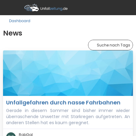
Dashboard
News
Suche nach Tags
Unfallgefahren durch nasse Fahrbahnen
Gerade in diesem Sommer sind bisher immer wieder
überraschende Unwetter mit Starkregen aufgetreten. An
anderen Stellen hat es kaum geregnet.
RobGal