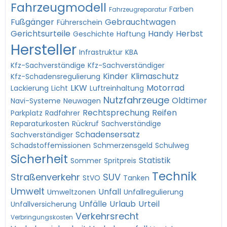
Fahrzeugmodell
Farben
Fahrzeugreparatur
Fußgänger
Gebrauchtwagen
Führerschein
Gerichtsurteile
Handy
Herbst
Geschichte
Haftung
Hersteller
Infrastruktur
KBA
Kfz-Sachverständige
Kfz-Sachverständiger
Kinder
Klimaschutz
Kfz-Schadensregulierung
LKW
Motorrad
Lackierung
Licht
Luftreinhaltung
Nutzfahrzeuge
Oldtimer
Navi-Systeme
Neuwagen
Rechtsprechung
Reifen
Parkplatz
Radfahrer
Reparaturkosten
Rückruf
Sachverständige
Schadensersatz
Sachverständiger
Schadstoffemissionen
Schmerzensgeld
Schulweg
Sicherheit
Statistik
Sommer
Spritpreis
Technik
Straßenverkehr
SUV
StVO
Tanken
Umwelt
Unfall
Umweltzonen
Unfallregulierung
Unfälle
Urlaub
Urteil
Unfallversicherung
Verkehrsrecht
Verbringungskosten