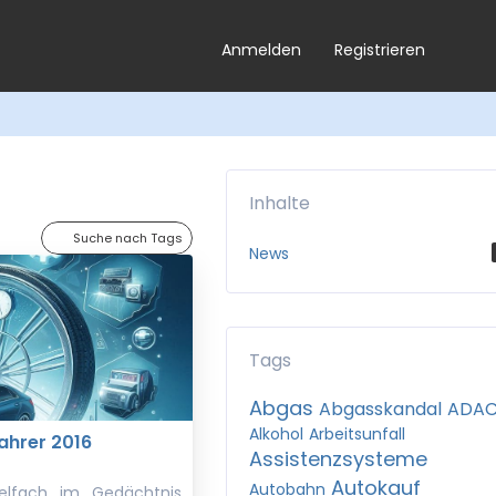
Anmelden
Registrieren
Inhalte
Suche nach Tags
News
Tags
Abgas
Abgasskandal
ADA
Alkohol
Arbeitsunfall
ahrer 2016
Assistenzsysteme
Autokauf
Autobahn
elfach im Gedächtnis