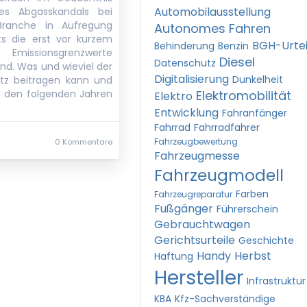
Automobilausstellung
es Abgasskandals bei
Branche in Aufregung
Autonomes Fahren
ts die erst vor kurzem
BGH-Urtei
Behinderung
Benzin
issionsgrenzwerte
Diesel
Datenschutz
ind. Was und wieviel der
Digitalisierung
Dunkelheit
tz beitragen kann und
 den folgenden Jahren
Elektromobilität
Elektro
Entwicklung
Fahranfänger
Fahrrad
Fahrradfahrer
Fahrzeugbewertung
0 Kommentare
Fahrzeugmesse
Fahrzeugmodell
Farben
Fahrzeugreparatur
Fußgänger
Führerschein
Gebrauchtwagen
Gerichtsurteile
Geschichte
Handy
Herbst
Haftung
Hersteller
Infrastruktur
KBA
Kfz-Sachverständige