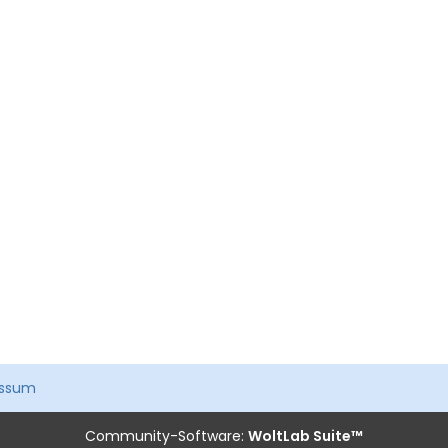
essum
Community-Software:
WoltLab Suite™