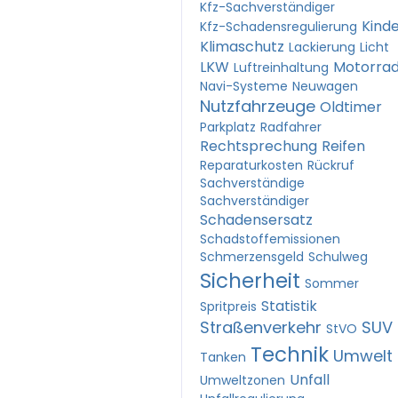
Kfz-Sachverständiger
Kind
Kfz-Schadensregulierung
Klimaschutz
Lackierung
Licht
LKW
Motorra
Luftreinhaltung
Navi-Systeme
Neuwagen
Nutzfahrzeuge
Oldtimer
Parkplatz
Radfahrer
Rechtsprechung
Reifen
Reparaturkosten
Rückruf
Sachverständige
Sachverständiger
Schadensersatz
Schadstoffemissionen
Schmerzensgeld
Schulweg
Sicherheit
Sommer
Statistik
Spritpreis
Straßenverkehr
SUV
StVO
Technik
Umwelt
Tanken
Unfall
Umweltzonen