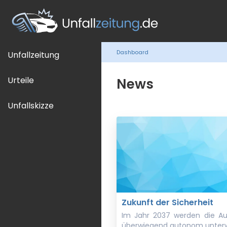
Dashboard
Unfallzeitung
Urteile
News
Unfallskizze
Zukunft der Sicherheit
Im Jahr 2037 werden die Au
überwiegend autonom unterw