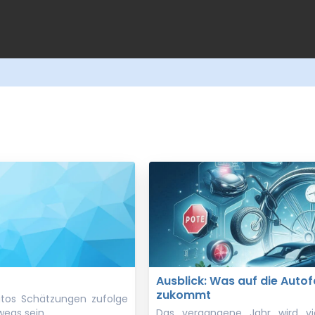
Ausblick: Was auf die Autof
zukommt
tos Schätzungen zufolge
egs sein.
Das vergangene Jahr wird vi