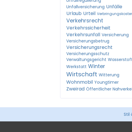
Unfallregulierung
Unfälle
Unfallversicherung
Urlaub
Urteil
Verbringungskoste
Verkehrsrecht
Verkehrssicherheit
Verkehrsunfall
Versicherung
Versicherungsbetrug
Versicherungsrecht
Versicherungsschutz
Verwaltungsgericht
Wasserstof
Winter
Werkstatt
Wirtschaft
Witterung
Wohnmobil
Youngtimer
Zweirad
Öffentlicher Nahverke
Stil