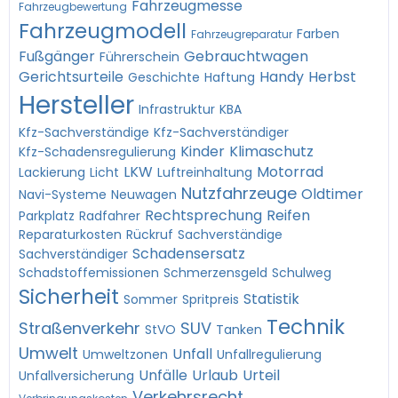
Fahrzeugmesse
Fahrzeugbewertung
Fahrzeugmodell
Farben
Fahrzeugreparatur
Fußgänger
Gebrauchtwagen
Führerschein
Gerichtsurteile
Handy
Herbst
Geschichte
Haftung
Hersteller
Infrastruktur
KBA
Kfz-Sachverständige
Kfz-Sachverständiger
Kinder
Klimaschutz
Kfz-Schadensregulierung
LKW
Motorrad
Lackierung
Licht
Luftreinhaltung
Nutzfahrzeuge
Oldtimer
Navi-Systeme
Neuwagen
Rechtsprechung
Reifen
Parkplatz
Radfahrer
Reparaturkosten
Rückruf
Sachverständige
Schadensersatz
Sachverständiger
Schadstoffemissionen
Schmerzensgeld
Schulweg
Sicherheit
Statistik
Sommer
Spritpreis
Technik
Straßenverkehr
SUV
StVO
Tanken
Umwelt
Unfall
Umweltzonen
Unfallregulierung
Unfälle
Urlaub
Urteil
Unfallversicherung
Verkehrsrecht