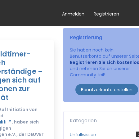
Anmelden
Registrieren
Registrierung
Sie haben noch kein
Oldtimer-
Benutzerkonto auf unserer Seit
ch
Registrieren Sie sich kostenlo
und nehmen Sie an unserer
erständige –
Community teil!
en sich auf
onen zur
Benutzerkonto erstellen
tät
uf Initiation von
nd
Kategorien
ifi
, haben sich
gigen
en e.V., der DEUVET
Unfallwissen