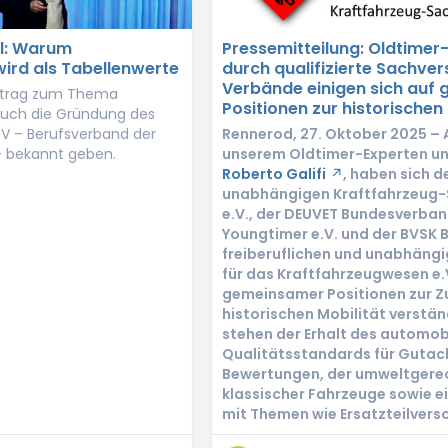
l: Warum
Pressemitteilung: Oldtimer
ird als Tabellenwerte
durch qualifizierte Sachver
Verbände einigen sich auf
ortrag zum Thema
Positionen zur historischen 
auch die Gründung des
V – Berufsverband der
Rennerod, 27. Oktober 2025 – A
– bekannt geben.
unserem Oldtimer-Experten u
Roberto Galifi
, haben sich 
unabhängigen Kraftfahrzeug
e.V., der DEUVET Bundesverba
Youngtimer e.V. und der BVSK
freiberuflichen und unabhäng
für das Kraftfahrzeugwesen e.V
gemeinsamer Positionen zur Z
historischen Mobilität verstän
stehen der Erhalt des automobi
Qualitätsstandards für Gutac
Bewertungen, der umweltgerec
klassischer Fahrzeuge sowie e
mit Themen wie Ersatzteilvers