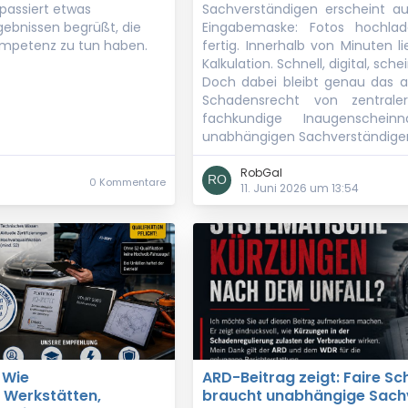
 passiert etwas
Sachverständigen erscheint a
rgebnissen begrüßt, die
Eingabemaske: Fotos hochla
ompetenz zu tun haben.
fertig. Innerhalb von Minuten l
Kalkulation. Schnell, digital, sche
Doch dabei bleibt genau das a
Schadensrecht von zentrale
fachkundige Inaugenschei
unabhängigen Sachverständige
RobGal
0 Kommentare
11. Juni 2026 um 13:54
: Wie
ARD-Beitrag zeigt: Faire S
“ Werkstätten,
braucht unabhängige Sach