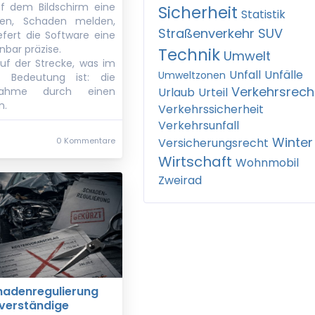
uf dem Bildschirm eine
Sicherheit
Statistik
den, Schaden melden,
Straßenverkehr
SUV
iefert die Software eine
inbar präzise.
Technik
Umwelt
uf der Strecke, was im
Unfall
Unfälle
Umweltzonen
r Bedeutung ist: die
Verkehrsrech
nnahme durch einen
Urlaub
Urteil
n.
Verkehrssicherheit
Verkehrsunfall
Winter
0 Kommentare
Versicherungsrecht
Wirtschaft
Wohnmobil
Zweirad
chadenregulierung
verständige