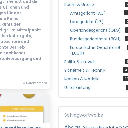
timer e.V. und der
Recht & Urteile
ruflichen und
en für das
Amtsgericht (AG)
1
ine Reihe
Landgericht (LG)
ukunft der
digt. Im Mittelpunkt
Oberlandesgericht (OLG)
len Kulturguts,
Bundesgerichtshof (BGH)
Gutachten und
hte Betrieb
Europäischer Gerichtshof
n sachlicher
(EuGH)
teilversorgung und
Politik & Umwelt
3
Sicherheit & Technik
4
Marken & Modelle
4
0 Kommentare
UnfallZeitung
Schlagwortwolke
Abgas
Abgasskandal
ADA