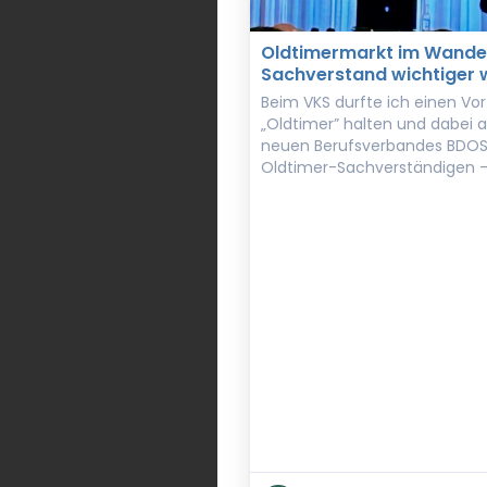
Oldtimermarkt im Wande
Sachverstand wichtiger w
Beim VKS durfte ich einen V
„Oldtimer” halten und dabei 
neuen Berufsverbandes BDOS
Oldtimer-Sachverständigen 