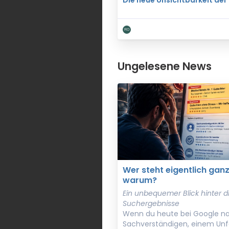
Die neue Unsichtbarkeit der 
Ungelesene News
Wer steht eigentlich gan
warum?
Ein unbequemer Blick hinter di
Suchergebnisse
Wenn du heute bei Google n
Sachverständigen, einem Unfa