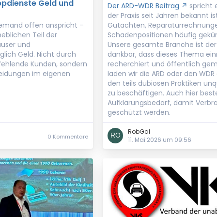
pdienste Geld und
Der ARD-WDR Beitrag
spricht 
der Praxis seit Jahren bekannt i
 jemand offen anspricht –
Gutachten, Reparaturrechnunge
heblichen Teil der
Schadenpositionen häufig gekür
äuser und
Unsere gesamte Branche ist de
glich Geld. Nicht durch
dankbar, dass dieses Thema ein
 fehlende Kunden, sondern
recherchiert und öffentlich ge
heidungen im eigenen
laden wir die ARD oder den WDR 
den teils dubiosen Praktiken unq
zu beschäftigen. Auch hier best
Aufklärungsbedarf, damit Verbr
geschützt werden.
RobGal
0 Kommentare
11. Mai 2026 um 09:56