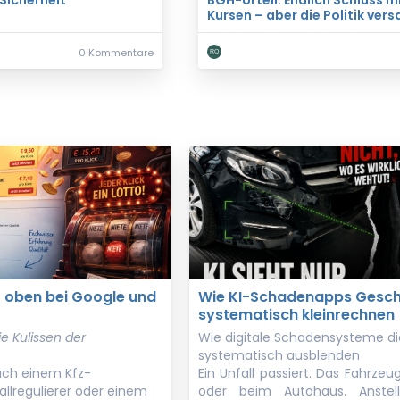
Sicherheit
BGH-Urteil: Endlich Schluss m
Kursen – aber die Politik vers
0 Kommentare
z oben bei Google und
Wie KI-Schadenapps Gesch
systematisch kleinrechnen
e Kulissen der
Wie digitale Schadensysteme di
systematisch ausblenden
ach einem Kfz-
Ein Unfall passiert. Das Fahrzeu
llregulierer oder einem
oder beim Autohaus. Anstelle