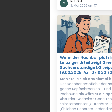
RobGal
3. Mai 2026 um 17:11
Wenn der Nachbar plötzli
Leipziger Urteil zeigt Gre
Sachverständige LG Leipz
19.03.2025, Az.: 07 S 221/
Man stelle sich das einmal bi
Der Nachbar empfiehlt der Na
gegen Kopfschmerzen – und s
Rechnung,
als wäre er ein ap
Absurder Gedanke? Genau so k
selbsternannter „Gutachter“ g
„üblichen Honorare“ ordentli