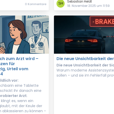
Sebastian Heldt
0 Kommentare
18. November 2025 um 11:59
ch zum Arzt wird –
Die neue Unsichtbarkeit der
nzen für
Die neue Unsichtbarkeit der Si
ig, Urteil vom
Warum moderne Assistenzsystem
24
sollen – und sie im Fehlerfall pr
ldlich vor:
chbarin eine Tablette
chickt ihr danach eine
probierter Arzt
.
lingt es, wenn ein
laubt, mit der Keule der
ch abkassieren zu können –