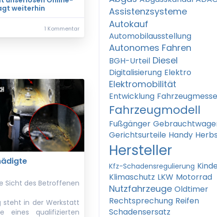
it unseriösen Online-
agt weiterhin
Assistenzsysteme
Autokauf
1 Kommentar
Automobilausstellung
Autonomes Fahren
Diesel
BGH-Urteil
Digitalisierung
Elektro
Elektromobilität
Entwicklung
Fahrzeugmess
Fahrzeugmodell
Fußgänger
Gebrauchtwage
Gerichtsurteile
Handy
Herbs
Hersteller
ädigte
Kind
Kfz-Schadensregulierung
Klimaschutz
LKW
Motorrad
e Sicht des Betroffenen
Nutzfahrzeuge
Oldtimer
Rechtsprechung
Reifen
g steht in der Werkstatt
Schadensersatz
 eines qualifizierten