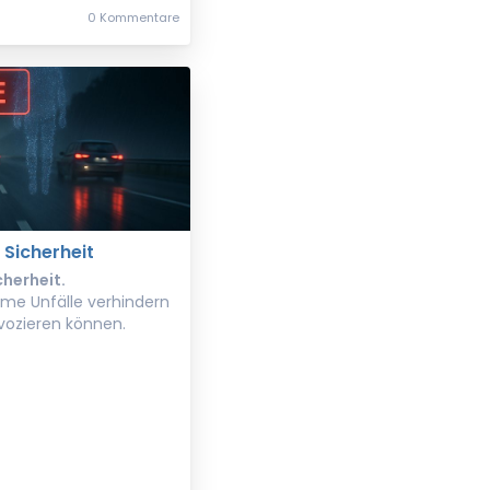
0 Kommentare
 Sicherheit
cherheit.
e Unfälle verhindern
ovozieren können.