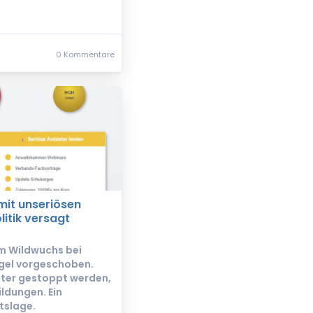
0 Kommentare
 mit unseriösen
litik versagt
m Wildwuchs bei
egel vorgeschoben.
ter gestoppt werden,
ildungen. Ein
tslage.