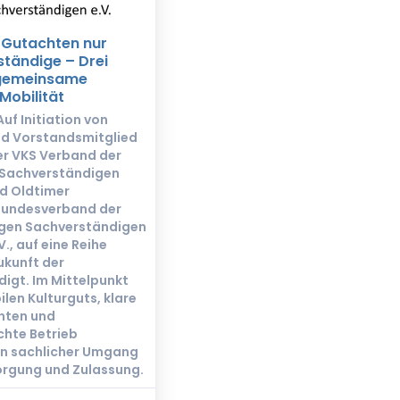
-Gutachten nur
ständige – Drei
 gemeinsame
Mobilität
uf Initiation von
nd Vorstandsmitglied
der VKS Verband der
-Sachverständigen
nd Oldtimer
 Bundesverband der
igen Sachverständigen
., auf eine Reihe
ukunft der
digt. Im Mittelpunkt
len Kulturguts, klare
hten und
hte Betrieb
in sachlicher Umgang
orgung und Zulassung.