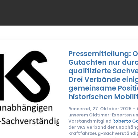
Pressemitteilung: 
Gutachten nur dur
qualifizierte Sachv
Drei Verbände einig
gemeinsame Positi
historischen Mobili
Rennerod, 27. Oktober 2025 – A
unserem Oldtimer-Experten u
Vorstandsmitglied
Roberto Gal
der VKS Verband der unabhän
Kraftfahrzeug-Sachverständig