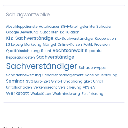
Schlagwortwolke
Abschleppdienste
Autohäuser
BGH-Urteil
gelenkter Schaden
Google Bewertung
Gutachten
Kalkulation
Kfz-Sachverständige
Kfz-Sachverständiger
Kooperation
LG Leipzig
Marketing
Mängel
Online-Kursen
Politik
Provision
Rechtsanwalt
Qualitätssicherung
Recht
Reparatur
Sachverständige
Reparaturkosten
Sachverständiger
Schaden-Apps
Schadenbewertung
Schadenmanagement
Scheinausbildung
Seminar
SVG Euro-Zert GmbH
Unabhängigkeit
Unfall
Unfallschaden
Verkehrsrecht
Versicherung
VKS e.V.
Werkstatt
Werkstätten
Wertminderung
Zertifizierung