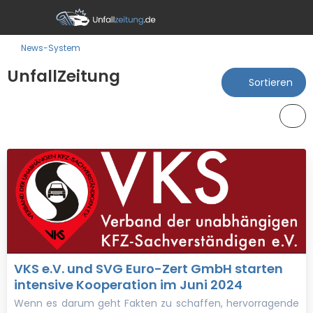
News-System
UnfallZeitung
Sortieren
VKS e.V. und SVG Euro-Zert GmbH starten
intensive Kooperation im Juni 2024
Wenn es darum geht Fakten zu schaffen, hervorragende