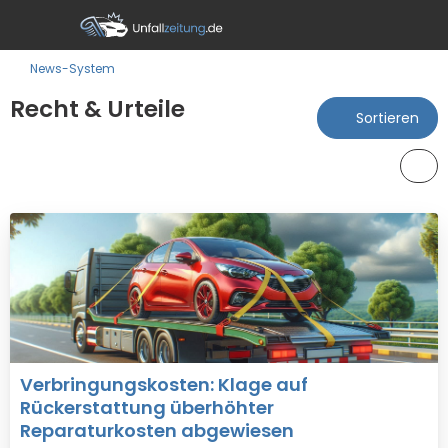
News-System
Recht & Urteile
Sortieren
Verbringungskosten: Klage auf
Rückerstattung überhöhter
Reparaturkosten abgewiesen