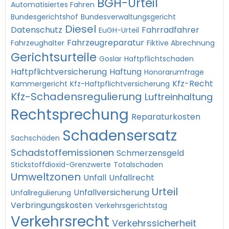
BGH-Urteil
Automatisiertes Fahren
Bundesgerichtshof
Bundesverwaltungsgericht
Diesel
Datenschutz
Fahrradfahrer
EuGH-Urteil
Fahrzeugreparatur
Fahrzeughalter
Fiktive Abrechnung
Gerichtsurteile
Goslar
Haftpflichtschaden
Haftpflichtversicherung
Haftung
Honorarumfrage
Kfz-Recht
Kammergericht
Kfz-Haftpflichtversicherung
Kfz-Schadensregulierung
Luftreinhaltung
Rechtsprechung
Reparaturkosten
Schadensersatz
Sachschäden
Schadstoffemissionen
Schmerzensgeld
Stickstoffdioxid-Grenzwerte
Totalschaden
Umweltzonen
Unfall
Unfallrecht
Urteil
Unfallversicherung
Unfallregulierung
Verbringungskosten
Verkehrsgerichtstag
Verkehrsrecht
Verkehrssicherheit