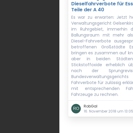
Dieselfahrverbote für Es
Teile der A 40
Es war zu erwarten: Jetzt h
Verwaltungsgericht Gelsenkir
im Ruhrgebiet, immerhin 
Ballungsraum mit mehr als 
Diesel-Fahrverbote ausgespr
betroffenen Großstädte E
bringen es zusammen auf knap
aber in beiden Städte
Stickstoffoxide erheblich ü
nach der Sprungrevisi
Bundesverwaltungsgerichts 
Fahrverbote für zulässig erkl
mit entsprechenden Fah
Fahrzeuge zu rechnen.
RobGal
16. November 2018 um 13:0