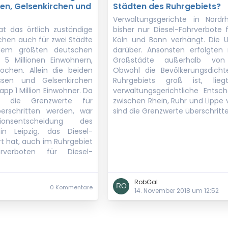
sen, Gelsenkirchen und
Städten des Ruhrgebiets?
Verwaltungsgerichte in Nordr
at das örtlich zuständige
bisher nur Diesel-Fahrverbote 
chen auch für zwei Städte
Köln und Bonn verhängt. Die Un
dem größten deutschen
darüber. Ansonsten erfolgten n
5 Millionen Einwohnern,
Großstädte außerhalb von N
ochen. Allein die beiden
Obwohl die Bevölkerungsdich
ssen und Gelsenkirchen
Ruhrgebiets groß ist, lie
p 1 Million Einwohner. Da
verwaltungsgerichtliche Entsc
n die Grenzwerte für
zwischen Rhein, Ruhr und Lippe 
berschritten werden, war
sind die Grenzwerte überschritte
onsentscheidung des
in Leipzig, das Diesel-
ärt hat, auch im Ruhrgebiet
rverboten für Diesel-
RobGal
0 Kommentare
5
14. November 2018 um 12:52