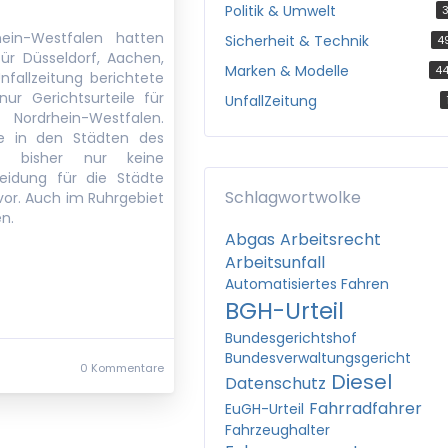
Politik & Umwelt
3
hein-Westfalen hatten
Sicherheit & Technik
4
für Düsseldorf, Aachen,
Marken & Modelle
4
fallzeitung berichtete
ur Gerichtsurteile für
UnfallZeitung
ordrhein-Westfalen.
te in den Städten des
gt bisher nur keine
heidung für die Städte
Schlagwortwolke
vor. Auch im Ruhrgebiet
n.
Abgas
Arbeitsrecht
Arbeitsunfall
Automatisiertes Fahren
BGH-Urteil
Bundesgerichtshof
Bundesverwaltungsgericht
0 Kommentare
Diesel
Datenschutz
Fahrradfahrer
EuGH-Urteil
Fahrzeughalter