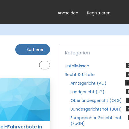
Anmelden
Registrieren
Sortieren
Kategorien
Unfallwissen
Recht & Urteile
Amtsgericht (AG)
1
Landgericht (LG)
Oberlandesgericht (OLG)
Bundesgerichtshof (BGH)
Europäischer Gerichtshof
(EuGH)
el-Fahrverbote in