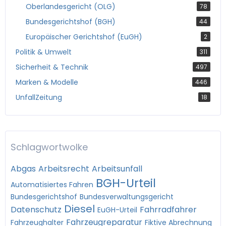
Oberlandesgericht (OLG)
78
Bundesgerichtshof (BGH)
44
Europäischer Gerichtshof (EuGH)
2
Politik & Umwelt
311
Sicherheit & Technik
497
Marken & Modelle
446
UnfallZeitung
18
Schlagwortwolke
Abgas
Arbeitsrecht
Arbeitsunfall
BGH-Urteil
Automatisiertes Fahren
Bundesgerichtshof
Bundesverwaltungsgericht
Diesel
Datenschutz
Fahrradfahrer
EuGH-Urteil
Fahrzeugreparatur
Fahrzeughalter
Fiktive Abrechnung