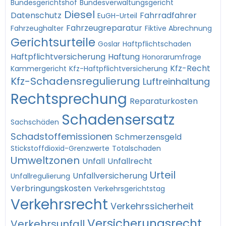
Bundesgerichtshof
Bundesverwaltungsgericht
Diesel
Datenschutz
Fahrradfahrer
EuGH-Urteil
Fahrzeugreparatur
Fahrzeughalter
Fiktive Abrechnung
Gerichtsurteile
Goslar
Haftpflichtschaden
Haftpflichtversicherung
Haftung
Honorarumfrage
Kfz-Recht
Kammergericht
Kfz-Haftpflichtversicherung
Kfz-Schadensregulierung
Luftreinhaltung
Rechtsprechung
Reparaturkosten
Schadensersatz
Sachschäden
Schadstoffemissionen
Schmerzensgeld
Stickstoffdioxid-Grenzwerte
Totalschaden
Umweltzonen
Unfall
Unfallrecht
Urteil
Unfallversicherung
Unfallregulierung
Verbringungskosten
Verkehrsgerichtstag
Verkehrsrecht
Verkehrssicherheit
Versicherungsrecht
Verkehrsunfall