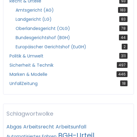
Recht & Urteile
93
Amtsgericht (AG)
183
Landgericht (LG)
83
Oberlandesgericht (OLG)
78
Bundesgerichtshof (BGH)
44
Europäischer Gerichtshof (EuGH)
2
Politik & Umwelt
311
Sicherheit & Technik
497
Marken & Modelle
446
UnfallZeitung
18
Schlagwortwolke
Abgas
Arbeitsrecht
Arbeitsunfall
BGH-Urteil
Automatisiertes Fahren