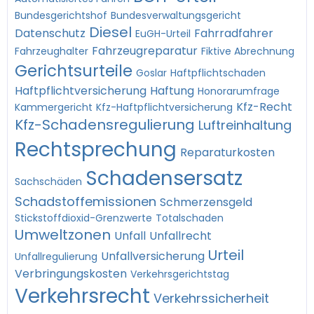
Bundesgerichtshof
Bundesverwaltungsgericht
Diesel
Datenschutz
Fahrradfahrer
EuGH-Urteil
Fahrzeugreparatur
Fahrzeughalter
Fiktive Abrechnung
Gerichtsurteile
Goslar
Haftpflichtschaden
Haftpflichtversicherung
Haftung
Honorarumfrage
Kfz-Recht
Kammergericht
Kfz-Haftpflichtversicherung
Kfz-Schadensregulierung
Luftreinhaltung
Rechtsprechung
Reparaturkosten
Schadensersatz
Sachschäden
Schadstoffemissionen
Schmerzensgeld
Stickstoffdioxid-Grenzwerte
Totalschaden
Umweltzonen
Unfall
Unfallrecht
Urteil
Unfallversicherung
Unfallregulierung
Verbringungskosten
Verkehrsgerichtstag
Verkehrsrecht
Verkehrssicherheit