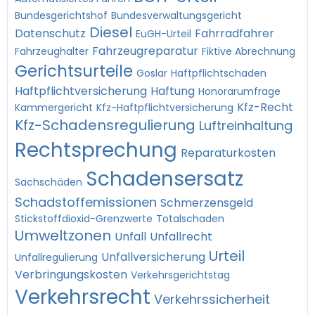
Bundesgerichtshof
Bundesverwaltungsgericht
Diesel
Datenschutz
Fahrradfahrer
EuGH-Urteil
Fahrzeugreparatur
Fahrzeughalter
Fiktive Abrechnung
Gerichtsurteile
Goslar
Haftpflichtschaden
Haftpflichtversicherung
Haftung
Honorarumfrage
Kfz-Recht
Kammergericht
Kfz-Haftpflichtversicherung
Kfz-Schadensregulierung
Luftreinhaltung
Rechtsprechung
Reparaturkosten
Schadensersatz
Sachschäden
Schadstoffemissionen
Schmerzensgeld
Stickstoffdioxid-Grenzwerte
Totalschaden
Umweltzonen
Unfall
Unfallrecht
Urteil
Unfallversicherung
Unfallregulierung
Verbringungskosten
Verkehrsgerichtstag
Verkehrsrecht
Verkehrssicherheit