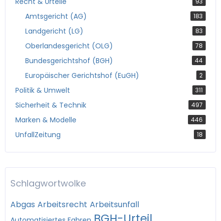
Recht & Urteile
93
Amtsgericht (AG)
183
Landgericht (LG)
83
Oberlandesgericht (OLG)
78
Bundesgerichtshof (BGH)
44
Europäischer Gerichtshof (EuGH)
2
Politik & Umwelt
311
Sicherheit & Technik
497
Marken & Modelle
446
UnfallZeitung
18
Schlagwortwolke
Abgas
Arbeitsrecht
Arbeitsunfall
BGH-Urteil
Automatisiertes Fahren