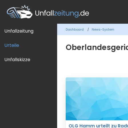
Dashboard
News-System
Unfallzeitung
Urteile
Oberlandesgeri
Unfallskizze
OLG Hamm urteilt zu Radu