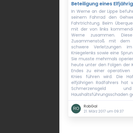
Beteiligung eines Elfjähri
In Werne an der Lippe befuhr
seinem Fahrrad den Gehwe
Fahrtrichtung. Beim Überque
mit der von links kommende
Werne zusammen. Dies
Zusammenstoß mit dem Fa
schwere Verletzungen i
Kniegelenks sowie eine Sprun
Sie musste mehrmals operier
heute unter den Folgen der K
Endes zu einer operativen 
Knies führen wird. Die Haf
elfjährigen Radfahrers hat v
Schmerzensgeld 
Haushaltsführungsschaden ge
RobGal
21. März 2017 um 09:37