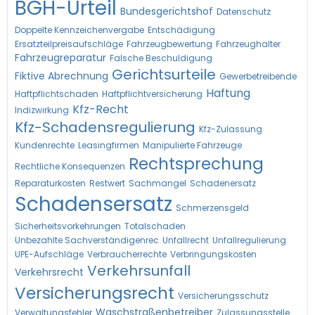
BGH-Urteil
Bundesgerichtshof
Datenschutz
Doppelte Kennzeichenvergabe
Entschädigung
Ersatzteilpreisaufschläge
Fahrzeugbewertung
Fahrzeughalter
Fahrzeugreparatur
Falsche Beschuldigung
Gerichtsurteile
Fiktive Abrechnung
Gewerbetreibende
Haftung
Haftpflichtschaden
Haftpflichtversicherung
Kfz-Recht
Indizwirkung
Kfz-Schadensregulierung
Kfz-Zulassung
Kundenrechte
Leasingfirmen
Manipulierte Fahrzeuge
Rechtsprechung
Rechtliche Konsequenzen
Reparaturkosten
Restwert
Sachmangel
Schadenersatz
Schadensersatz
Schmerzensgeld
Sicherheitsvorkehrungen
Totalschaden
Unbezahlte Sachverständigenrec
Unfallrecht
Unfallregulierung
UPE-Aufschläge
Verbraucherrechte
Verbringungskosten
Verkehrsunfall
Verkehrsrecht
Versicherungsrecht
Versicherungsschutz
Waschstraßenbetreiber
Verwaltungsfehler
Zulassungsstelle