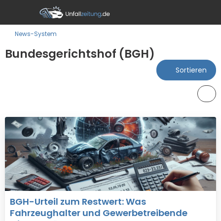
News-System
Bundesgerichtshof (BGH)
Sortieren
BGH-Urteil zum Restwert: Was
Fahrzeughalter und Gewerbetreibende