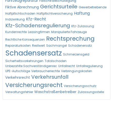
Fahrzeugreparatur
Falsche Beschuldigung
Gerichtsurteile
Fiktive Abrechnung
Gewerbetreibende
Haftung
Haftpflichtschaden
Haftpflichtversicherung
Kfz-Recht
Indizwirkung
Kfz-Schadensregulierung
Kfz-Zulassung
Kundenrechte
Leasingfirmen
Manipulierte Fahrzeuge
Rechtsprechung
Rechtliche Konsequenzen
Reparaturkosten
Restwert
Sachmangel
Schadenersatz
Schadensersatz
Schmerzensgeld
Sicherheitsvorkehrungen
Totalschaden
Unbezahlte Sachverständigenrec
Unfallrecht
Unfallregulierung
UPE-Aufschläge
Verbraucherrechte
Verbringungskosten
Verkehrsunfall
Verkehrsrecht
Versicherungsrecht
Versicherungsschutz
Waschstraßenbetreiber
Verwaltungsfehler
Zulassungsstelle