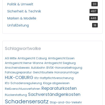
Politik & Umwelt
311
Sicherheit & Technik
497
Marken & Modelle
446
UnfallZeitung
18
Schlagwortwolke
AG Mitte
Amtsgericht Coburg
Amtsgericht Essen
Amtsgericht Herne-Wanne
Amtsgericht Siegburg
Anscheinsbeweis
Autobahn
BVSK-Honorarbefragung
Fahrzeugreparatur
Gerichtsurteile
Honorarumfrage
HUK-COBURG
Kfz-Haftpflichtversicherung
Kfz-Schadensregulierung
Klage abgewiesen
Reparaturkosten
Reißverschlussverfahren
Sachverständigenkosten
Rückerstattung
Schadensersatz
Stop-and-Go-Verkehr