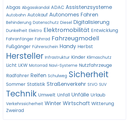
Assistenzsysteme
Abgas
ADAC
Abgasskandal
Autonomes Fahren
Autokauf
Autobahn
Digitalisierung
Behinderung
Datenschutz
Diesel
Elektromobilität
Entwicklung
Dunkelheit
Elektro
Fahrzeugmodell
Fahranfänger
Fahrrad
Handy
Fußgänger
Herbst
Führerschein
Hersteller
Kinder
Infrastruktur
Klimaschutz
Licht
LKW
Nutzfahrzeuge
Motorrad
Navi-Systeme
Sicherheit
Reifen
Radfahrer
Schulweg
Straßenverkehr
Sommer
Statistik
StVO
SUV
Technik
Unfälle
Umwelt
Unfall
Urlaub
Winter
Wirtschaft
Witterung
Verkehrssicherheit
Zweirad