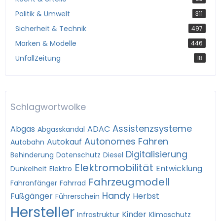
Politik & Umwelt
311
Sicherheit & Technik
497
Marken & Modelle
446
UnfallZeitung
18
Schlagwortwolke
Assistenzsysteme
Abgas
ADAC
Abgasskandal
Autonomes Fahren
Autokauf
Autobahn
Digitalisierung
Behinderung
Datenschutz
Diesel
Elektromobilität
Entwicklung
Dunkelheit
Elektro
Fahrzeugmodell
Fahranfänger
Fahrrad
Handy
Fußgänger
Herbst
Führerschein
Hersteller
Kinder
Infrastruktur
Klimaschutz