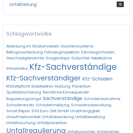
UnfallZeitung
18
Schlagwortwolke
Ablenkung im Straßenverkehr
Assistenzsysteme
Betrugsaufdeckung
Fahrzeuginspektion
Fahrzeugschaden
Geschädigtenrechte
Google Maps
Gutachter
Hebebühne
Kfz-Sachverständige
Infrastruktur
Kfz-Sachverständiger
Kfz-Schaden
KfzHaftpflicht
Mobiltelefon-Nutzung
Prävention
Qualitätssicherung
Rechtliche Konsequenzen
Sachverständige
Regulierungsangst
Schadenaufnahme
Schadenersatz
Schadenmeldung
Schadensabwicklung
Smart Repair
SVG Euro-Zert GmbH
Unabhängigkeit
Unaufmerksamkeit
Unfallabwicklung
Unfallbewertung
Unfallforschung
Unfallprävention
Unfallregulierung
Unfallursachen
Unfallzahlen