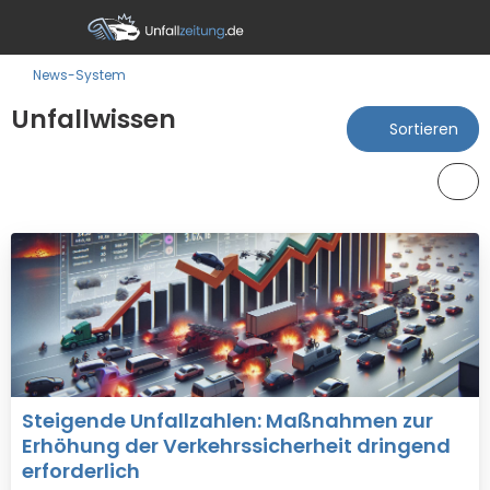
News-System
Unfallwissen
Sortieren
Steigende Unfallzahlen: Maßnahmen zur
Erhöhung der Verkehrssicherheit dringend
erforderlich